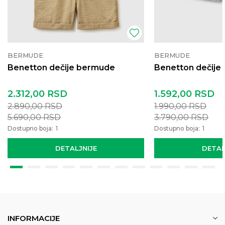
BERMUDE
BERMUDE
Benetton dečije bermude
Benetton dečije
2.312,00
RSD
1.592,00
RSD
2.890,00
RSD
1.990,00
RSD
5.690,00
RSD
3.790,00
RSD
Dostupno boja:
1
Dostupno boja:
1
DETALJNIJE
DETAL
INFORMACIJE