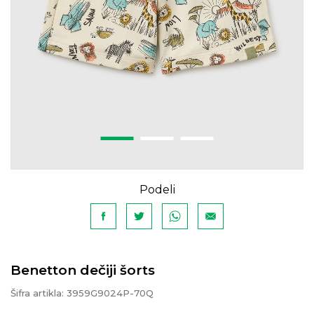
Podeli
Benetton dečiji šorts
Šifra artikla:
3959G9024P-70Q