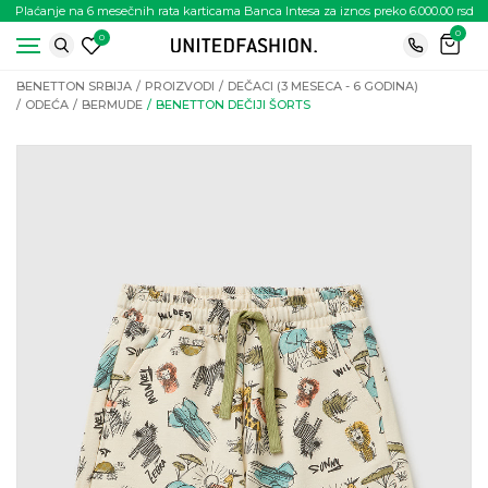
Plaćanje na 6 mesečnih rata karticama Banca Intesa za iznos preko 6.000.00 rsd
0
0
BENETTON SRBIJA
PROIZVODI
DEČACI (3 MESECA - 6 GODINA)
ODEĆA
BERMUDE
BENETTON DEČIJI ŠORTS