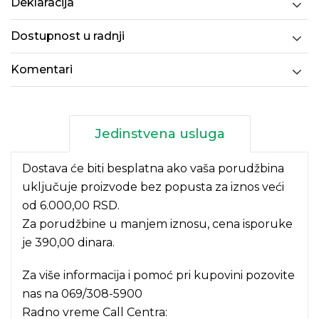
Deklaracija
Dostupnost u radnji
Komentari
Jedinstvena usluga
Dostava će biti besplatna ako vaša porudžbina
uključuje proizvode bez popusta za iznos veći
od 6.000,00 RSD.
Za porudžbine u manjem iznosu, cena isporuke
je 390,00 dinara.
Za više informacija i pomoć pri kupovini pozovite
nas na
069/308-5900
Radno vreme Call Centra: