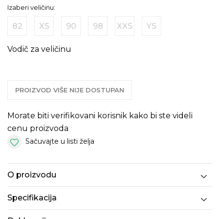
Izaberi veličinu:
82
XS
90
98
XXS
YS
Vodič za veličinu
PROIZVOD VIŠE NIJE DOSTUPAN
Morate biti verifikovani korisnik kako bi ste videli
cenu proizvoda
Sačuvajte u listi želja
O proizvodu
Specifikacija