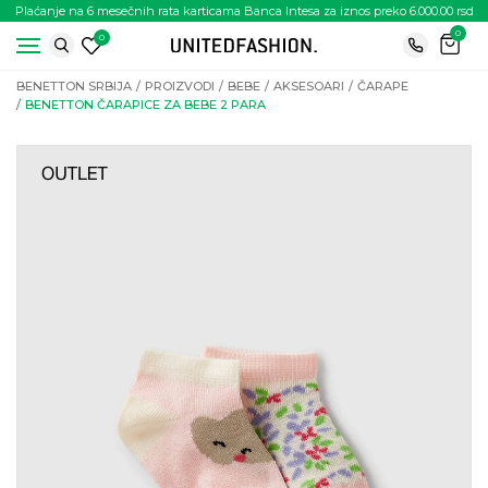
Plaćanje na 6 mesečnih rata karticama Banca Intesa za iznos preko 6.000.00 rsd
0
0
BENETTON SRBIJA
PROIZVODI
BEBE
AKSESOARI
ČARAPE
BENETTON ČARAPICE ZA BEBE 2 PARA