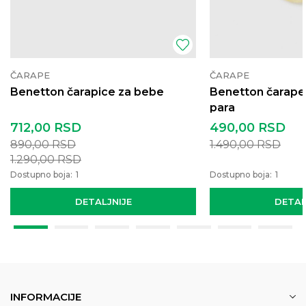
ČARAPE
ČARAPE
Benetton čarapice za bebe
Benetton čarape 
para
712,00
RSD
490,00
RSD
890,00
RSD
1.490,00
RSD
1.290,00
RSD
Dostupno boja:
1
Dostupno boja:
1
DETALJNIJE
DETAL
INFORMACIJE