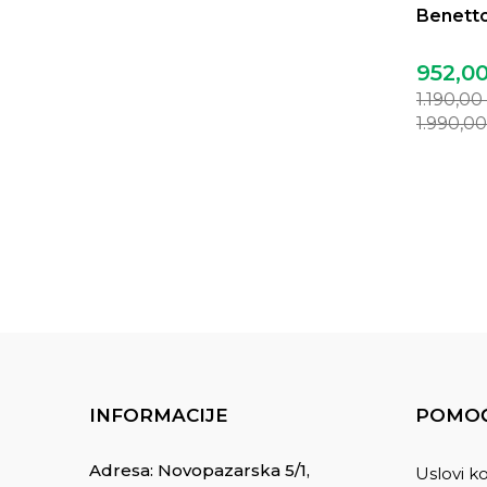
Benetto
952,0
1.190,00
1.990,0
INFORMACIJE
POMOĆ
Adresa: Novopazarska 5/1,
Uslovi ko