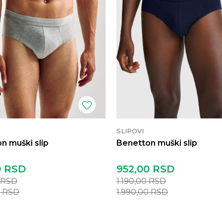
SLIPOVI
n muški slip
Benetton muški slip
0
RSD
952,00
RSD
RSD
1.190,00
RSD
0
RSD
1.990,00
RSD