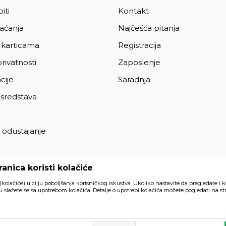
iti
Kontakt
laćanja
Najčešća pitanja
 karticama
Registracija
privatnosti
Zaposlenje
cije
Saradnja
 sredstava
 odustajanje
a
anica koristi kolačiće
 (kolačiće) u cilju poboljšanja korisničkog iskustva. Ukoliko nastavite da pregledate i k
 slažete se sa upotrebom kolačića. Detalje o upotrebi kolačića možete pogledati na str
Svi artikli prikazani na sajtu su
akom trenutku.