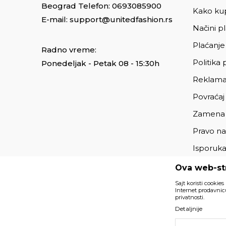
Beograd Telefon:
0693085900
Kako kup
E-mail:
support@unitedfashion.rs
Načini p
Plaćanje
Radno vreme:
Politika 
Ponedeljak - Petak 08 - 15:30h
Reklama
Povraćaj
Zamena
Pravo na
Isporuk
Ova web-str
Sajt koristi cookies
Internet prodavnicu
privatnosti.
Detaljnije
Podaci su informativnog karaktera i podložni su izmenama. 
deo naše ponude i ne podrazumeva da su dostupni u sv