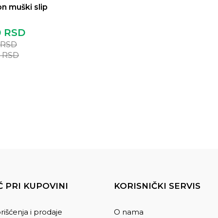
n muški slip
0
RSD
RSD
0
RSD
 PRI KUPOVINI
KORISNIČKI SERVIS
rišćenja i prodaje
O nama