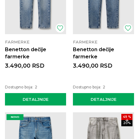
FARMERKE
FARMERKE
Benetton dečije
Benetton dečije
farmerke
farmerke
3.490,00
RSD
3.490,00
RSD
Dostupno boja:
2
Dostupno boja:
2
DETALJNIJE
DETALJNIJE
49
%
20
%