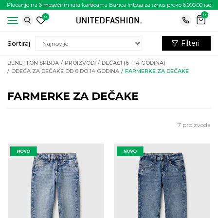
Plaćanje na 6 mesečnih rata karticama Banca Intesa za iznos preko 6.000.00 rsd
0
0
Filteri
Sortiraj
BENETTON SRBIJA
PROIZVODI
DEČACI (6 - 14 GODINA)
ODEĆA ZA DEČAKE OD 6 DO 14 GODINA
FARMERKE ZA DEČAKE
FARMERKE ZA DEČAKE
7
proizvoda