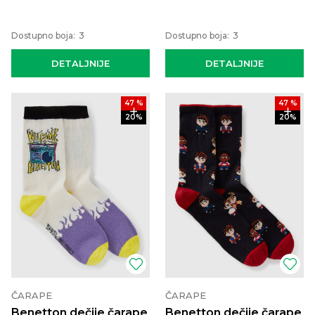
Dostupno boja:
3
Dostupno boja:
3
DETALJNIJE
DETALJNIJE
47
%
47
%
20
%
20
%
ČARAPE
ČARAPE
Benetton dečije čarape
Benetton dečije čarape