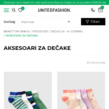
Plaćanje na 6 mesečnih rata karticama Banca Intesa za iznos preko 6.000.00 rsd
0
0
Filteri
Sortiraj
BENETTON SRBIJA
PROIZVODI
DEČACI (6 - 14 GODINA)
AKSESOARI ZA DEČAKE
AKSESOARI ZA DEČAKE
30
proizvoda