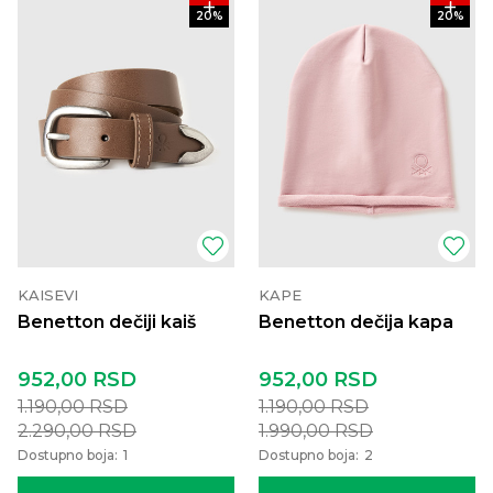
20
%
20
%
KAISEVI
KAPE
Benetton dečiji kaiš
Benetton dečija kapa
952,00
RSD
952,00
RSD
1.190,00
RSD
1.190,00
RSD
2.290,00
RSD
1.990,00
RSD
Dostupno boja:
1
Dostupno boja:
2