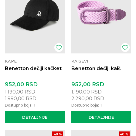
KAPE
KAISEVI
Benetton dečiji kačket
Benetton dečiji kaiš
952,00
RSD
952,00
RSD
1.190,00
RSD
1.190,00
RSD
1.990,00
RSD
2.290,00
RSD
Dostupno boja:
1
Dostupno boja:
1
DETALJNIJE
DETALJNIJE
48
%
40
%