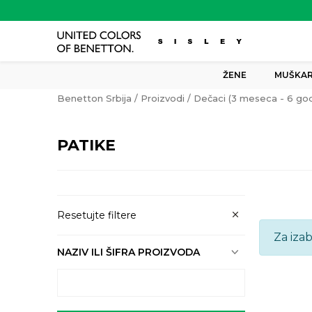
ŽENE
MUŠKAR
Benetton Srbija
Proizvodi
Dečaci (3 meseca - 6 god
PATIKE
Resetujte filtere
Za iza
NAZIV ILI ŠIFRA PROIZVODA