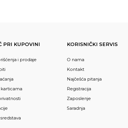
 PRI KUPOVINI
KORISNIČKI SERVIS
rišćenja i prodaje
O nama
iti
Kontakt
laćanja
Najčešća pitanja
 karticama
Registracija
privatnosti
Zaposlenje
cije
Saradnja
 sredstava