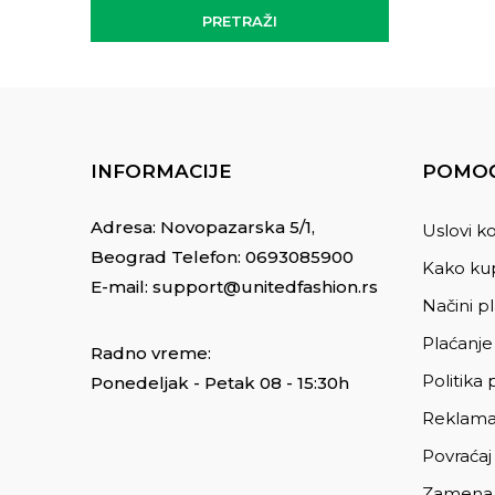
PRETRAŽI
INFORMACIJE
POMOĆ
Adresa: Novopazarska 5/1,
Uslovi ko
Beograd Telefon:
0693085900
Kako kup
E-mail:
support@unitedfashion.rs
Načini p
Plaćanje
Radno vreme:
Politika 
Ponedeljak - Petak 08 - 15:30h
Reklama
Povraćaj
Zamena