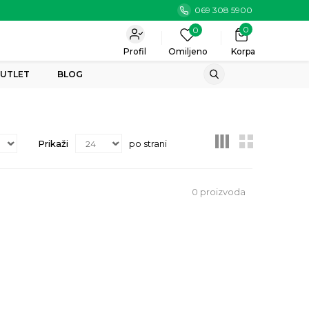
069 308 5900
0
0
Profil
Omiljeno
Korpa
UTLET
BLOG
Prikaži
po strani
0
proizvoda