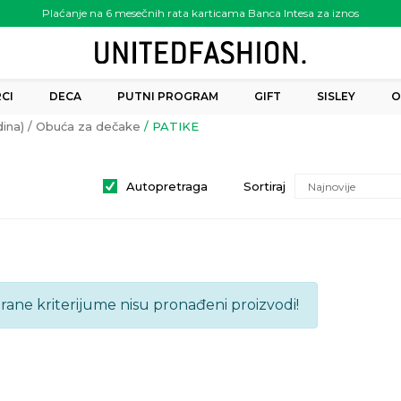
Plaćanje na 6 mesečnih rata karticama Banca Intesa za iznos
preko 6.000.00 rsd
CI
DECA
PUTNI PROGRAM
GIFT
SISLEY
O
ina)
Obuća za dečake
PATIKE
Autopretraga
Sortiraj
brane kriterijume nisu pronađeni proizvodi!