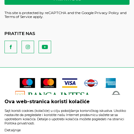
This site is protected by reCAPTCHA and the Google
Privacy Policy
and
Terms of Service
apply.
PRATITE NAS
Ova web-stranica koristi kolačiće
Sajt koristi cookies (kolačiće) u cilju poboljšanja korisničkog iskustva. Ukoliko
nastavite da pregledate i koristite našu Internet prodavnicu slažete se sa
upotrebom kolačića. Detalje o upotrebi kolačića možete pogledati na stranici
Politika privatnosti.
Podaci su informativnog karaktera i podložni su izmenama. Svi
Detaljnije
artikli prikazani na sajtu su deo naše ponude i ne podrazumeva