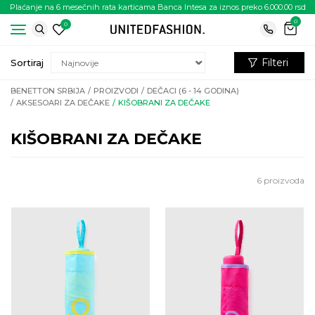
Plaćanje na 6 mesečnih rata karticama Banca Intesa za iznos preko 6.000.00 rsd
0
0
Filteri
Sortiraj
BENETTON SRBIJA
PROIZVODI
DEČACI (6 - 14 GODINA)
AKSESOARI ZA DEČAKE
KIŠOBRANI ZA DEČAKE
KIŠOBRANI ZA DEČAKE
6
proizvoda