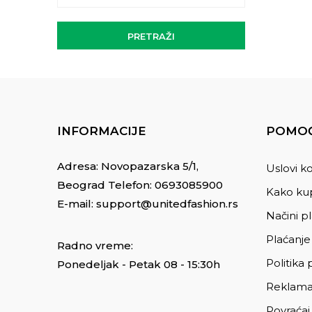
PRETRAŽI
INFORMACIJE
POMOĆ
Adresa: Novopazarska 5/1,
Uslovi ko
Beograd Telefon:
0693085900
Kako kup
E-mail:
support@unitedfashion.rs
Načini p
Plaćanje
Radno vreme:
Politika 
Ponedeljak - Petak 08 - 15:30h
Reklama
Povraćaj