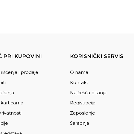
 PRI KUPOVINI
KORISNIČKI SERVIS
rišćenja i prodaje
O nama
iti
Kontakt
laćanja
Najčešća pitanja
 karticama
Registracija
privatnosti
Zaposlenje
cije
Saradnja
 sredstava