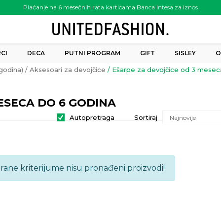
Plaćanje na 6 mesečnih rata karticama Banca Intesa za iznos
preko 6.000.00 rsd
CI
DECA
PUTNI PROGRAM
GIFT
SISLEY
O
godina)
Aksesoari za devojčice
Ešarpe za devojčice od 3 mesec
ESECA DO 6 GODINA
Autopretraga
Sortiraj
brane kriterijume nisu pronađeni proizvodi!