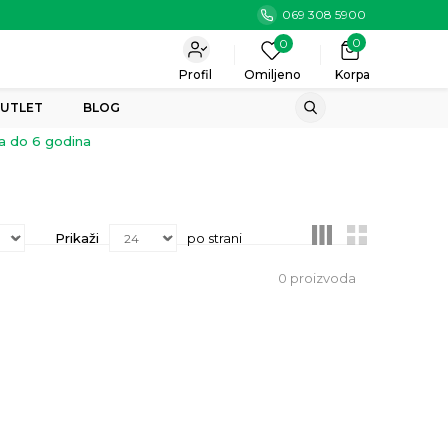
069 308 5900
0
0
Profil
Omiljeno
Korpa
UTLET
BLOG
a do 6 godina
Prikaži
po strani
0
proizvoda