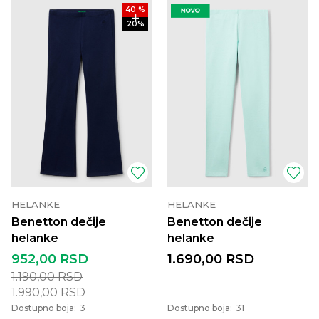
40
%
20
%
HELANKE
HELANKE
Benetton dečije
Benetton dečije
helanke
helanke
952,00
RSD
1.690,00
RSD
1.190,00
RSD
1.990,00
RSD
Dostupno boja:
3
Dostupno boja:
31