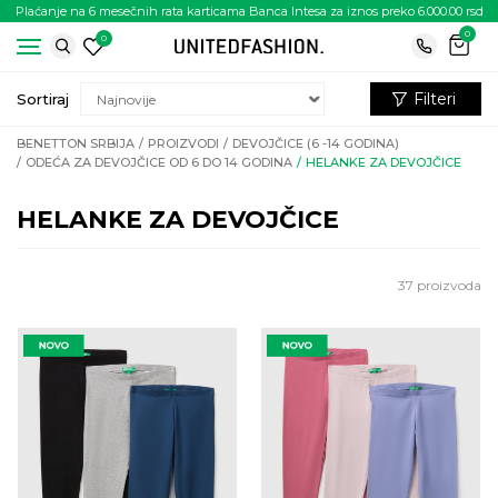
Plaćanje na 6 mesečnih rata karticama Banca Intesa za iznos preko 6.000.00 rsd
0
0
Filteri
Sortiraj
BENETTON SRBIJA
PROIZVODI
DEVOJČICE (6 -14 GODINA)
ODEĆA ZA DEVOJČICE OD 6 DO 14 GODINA
HELANKE ZA DEVOJČICE
HELANKE ZA DEVOJČICE
37
proizvoda