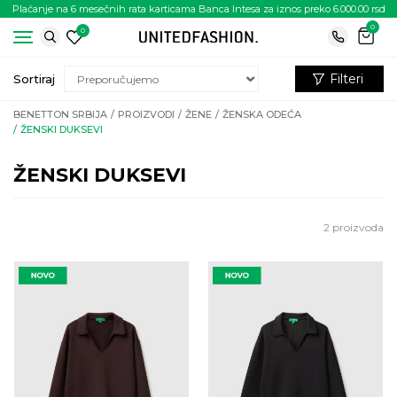
Plaćanje na 6 mesečnih rata karticama Banca Intesa za iznos preko 6.000.00 rsd
0
0
Filteri
Sortiraj
BENETTON SRBIJA
PROIZVODI
ŽENE
ŽENSKA ODEĆA
ŽENSKI DUKSEVI
ŽENSKI DUKSEVI
2
proizvoda