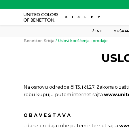
ŽENE
MUŠKAR
Benetton Srbija
Uslovi korišćenja i prodaje
USLO
Na osnovu odredbe čl.13. i čl.27. Zakona o zaš
robu kupuju putem internet sajta
www.unite
O B A V E Š T A V A
- da se prodaja robe putem internet sajta
www