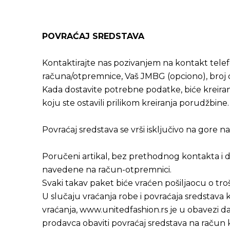
POVRAĆAJ SREDSTAVA
Kontaktirajte nas pozivanjem na kontakt tele
računa/otpremnice, Vaš JMBG (opciono), broj 
Kada dostavite potrebne podatke, biće kreira
koju ste ostavili prilikom kreiranja porudžbine
Povraćaj sredstava se vrši isključivo na gore 
Poručeni artikal, bez prethodnog kontakta i d
navedene na račun-otpremnici.
Svaki takav paket biće vraćen pošiljaocu o tro
U slučaju vraćanja robe i povraćaja sredstava k
vraćanja,
www.unitedfashion.rs
je u obavezi da
prodavca obaviti povraćaj sredstava na račun k