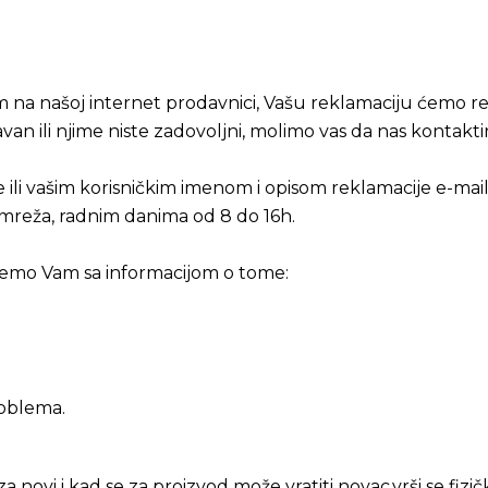
m na našoj internet prodavnici, Vašu reklamaciju ćemo 
avan ili njime niste zadovoljni, molimo vas da nas kontakti
 ili vašim korisničkim imenom i opisom reklamacije e-ma
 mreža, radnim danima od 8 do 16h.
ćemo Vam sa informacijom o tome:
roblema.
 novi i kad se za proizvod može vratiti novac,vrši se fiz