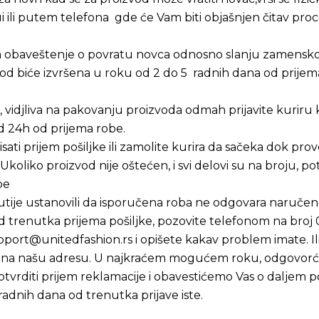
ui ili putem telefona gde će Vam biti objašnjen čitav p
 obaveštenje o povratu novca odnosno slanju zamenskog
od biće izvršena u roku od 2 do 5 radnih dana od prijema
 vidjliva na pakovanju proizvoda odmah prijavite kuriru k
d 24h od prijema robe.
ti prijem pošiljke ili zamolite kurira da sačeka dok prove
oliko proizvod nije oštećen, i svi delovi su na broju, pot
be
 kutije ustanovili da isporučena roba ne odgovara naručeno
d trenutka prijema pošiljke, pozovite telefonom na broj
pport@unitedfashion.rs
i opišete kakav problem imate. Il
te na našu adresu. U najkraćem mogućem roku, odgovorć
tvrditi prijem reklamacije i obavestićemo Vas o daljem 
 radnih dana od trenutka prijave iste.