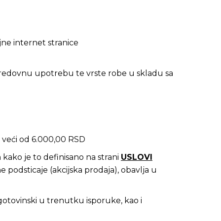
ne internet stranice
redovnu upotrebu te vrste robe u skladu sa
s veći od 6.000,00 RSD
kako je to definisano na strani
USLOVI
odsticaje (akcijska prodaja), obavlja u
otovinski u trenutku isporuke, kao i