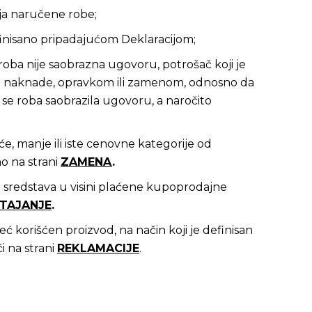
ja naručene robe;
inisano pripadajućom Deklaracijom;
oba nije saobrazna ugovoru, potrošač koji je
ez naknade, opravkom ili zamenom, odnosno da
se roba saobrazila ugovoru, a naročito
će, manje ili iste cenovne kategorije od
o na strani
ZAMENA
.
aj sredstava u visini plaćene kupoprodajne
TAJANJE
.
 korišćen proizvod, na način koji je definisan
 na strani
REKLAMACIJE
.