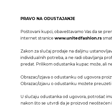
PRAVO NA ODUSTAJANJE
Poštovani kupci, obaveštavamo Vas da se prem
internet stranice
www.unitedfashion.rs
smat
Zakon za slučaj prodaje na daljinu ustanovljav
individualnih potreba, a ne radi obavljanja p
predat. Prilikom odustanka kupac može, ali n
Obrazac/Izjava o odustanku od ugovora proizv
Obrazac/izjavu o odustanku možete preuzet
U slučaju odustanka od ugovora, potrošač ima 
nakon što se utvrdi da je proizvod neoštećen i