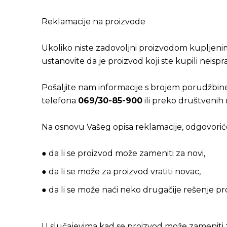
Reklamacije na proizvode
Ukoliko niste zadovoljni proizvodom kupljeni
ustanovite da je proizvod koji ste kupili neispr
Pošaljite nam informacije s brojem porudžbine
telefona
069/30-85-900
ili preko društvenih
Na osnovu Vašeg opisa reklamacije, odgovori
● da li se proizvod može zameniti za novi,
● da li se može za proizvod vratiti novac,
● da li se može naći neko drugačije rešenje p
U slučajevima kad se proizvod može zameniti za