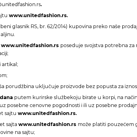
unitedfashion.rs
.
ajtu
www.unitedfashion.rs
.
žbeni glasnik RS, br. 62/2014) kupovina preko naše prodaj
ljinu.
a
www.unitedfashion.rs
poseduje svojstva potrebna za 
iji;
artikal;
om;
aša porudžbina uključuje proizvode bez popusta za izno
 dana
putem kurirske službekoju birate u korpi, na način 
 posebne cenovne pogodnosti i ili uz posebne prodajne p
et sajtu
www.unitedfashion.rs
.
et sajta
www.unitedfashion.rs
može platiti pouzećem g
vine na sajtu;