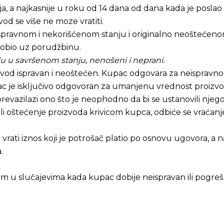
a, a najkasnije u roku od 14 dana od dana kada je poslao
od se više ne moze vratiti.
ispravnom i nekorišćenom stanju i originalno neoštećenom
dobio uz porudžbinu.
du u savršenom stanju, nenošeni i neprani.
izvod ispravan i neoštećen. Kupac odgovara za neispravnost
c je isključivo odgovoran za umanjenu vrednost proizvo
evazilazi ono što je neophodno da bi se ustanovili njegov
 ili oštećenje proizvoda krivicom kupca, odbiće se vraćan
rati iznos koji je potrošač platio po osnovu ugovora, a 
.
m u slučajevima kada kupac dobije neispravan ili pogreša