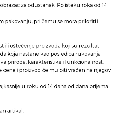
 obrazac za odustanak. Po isteku roka od 14
 pakovanju, pri čemu se mora priložiti i
 ili oštećenje proizvoda koji su rezultat
da koja nastane kao posledica rukovanja
a priroda, karakteristike i funkcionalnost.
je cene i proizvod će mu biti vraćen na njegov
najkasnije u roku od 14 dana od dana prijema
n artikal.