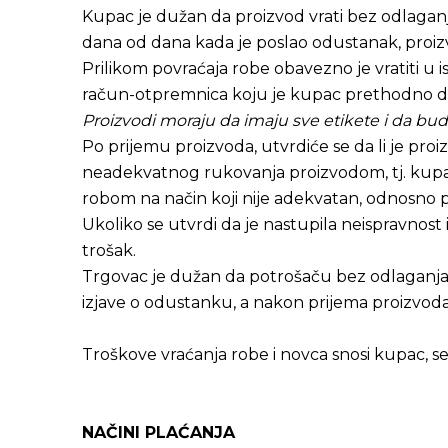
Kupac je dužan da proizvod vrati bez odlaganj
dana od dana kada je poslao odustanak, proizv
Prilikom povraćaja robe obavezno je vratiti u 
račun-otpremnica koju je kupac prethodno 
Proizvodi moraju da imaju sve etikete i da bu
Po prijemu proizvoda, utvrdiće se da li je pro
neadekvatnog rukovanja proizvodom, tj. kupa
robom na način koji nije adekvatan, odnosno pr
Ukoliko se utvrdi da je nastupila neispravnost
trošak.
Trgovac je dužan da potrošaču bez odlaganja v
izjave o odustanku, a nakon prijema proizvoda
Troškove vraćanja robe i novca snosi kupac, se
NAČINI PLAĆANJA