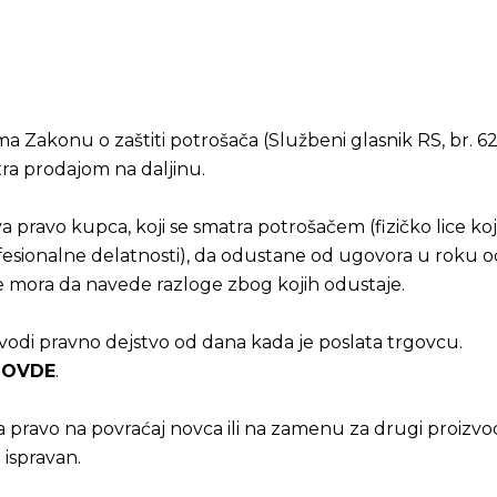
a Zakonu o zaštiti potrošača (Službeni glasnik RS, br. 
ra prodajom na daljinu.
a pravo kupca, koji se smatra potrošačem (fizičko lice ko
rofesionalne delatnosti), da odustane od ugovora u roku
e mora da navede razloge zbog kojih odustaje.
odi pravno dejstvo od dana kada je poslata trgovcu.
i
OVDE
.
pravo na povraćaj novca ili na zamenu za drugi proizvod
 ispravan.