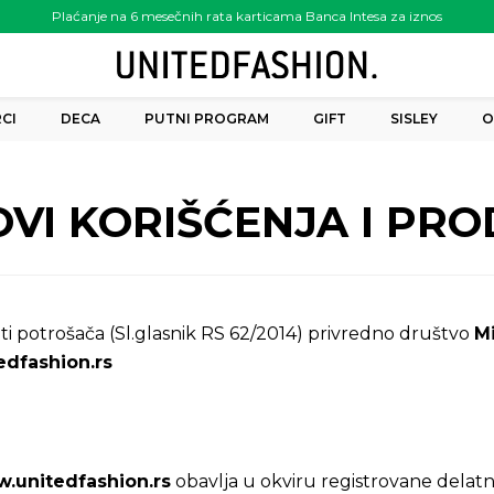
Plaćanje na 6 mesečnih rata karticama Banca Intesa za iznos
preko 6.000.00 rsd
CI
DECA
PUTNI PROGRAM
GIFT
SISLEY
O
VI KORIŠĆENJA I PR
titi potrošača (Sl.glasnik RS 62/2014) privredno društvo
Mi
dfashion.rs
.unitedfashion.rs
obavlja u okviru registrovane delat