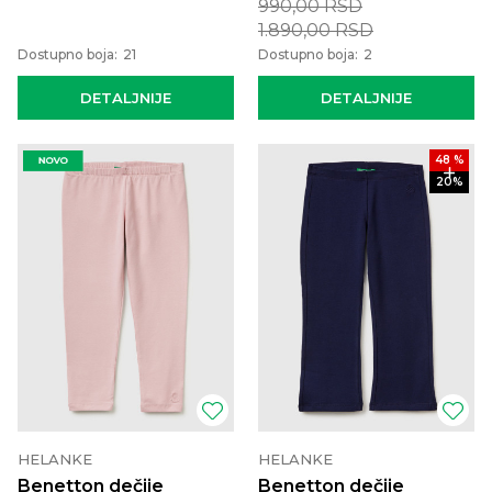
990,00
RSD
1.890,00
RSD
Dostupno boja:
21
Dostupno boja:
2
DETALJNIJE
DETALJNIJE
48
%
20
%
HELANKE
HELANKE
Benetton dečije
Benetton dečije