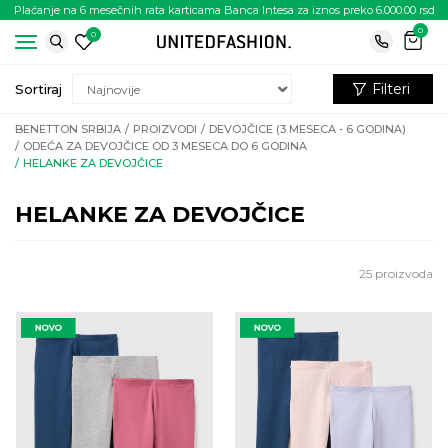
Plaćanje na 6 mesečnih rata karticama Banca Intesa za iznos preko 6.000.00 rsd
0
0
Filteri
Sortiraj
BENETTON SRBIJA
PROIZVODI
DEVOJČICE (3 MESECA - 6 GODINA)
ODEĆA ZA DEVOJČICE OD 3 MESECA DO 6 GODINA
HELANKE ZA DEVOJČICE
HELANKE ZA DEVOJČICE
25
proizvoda