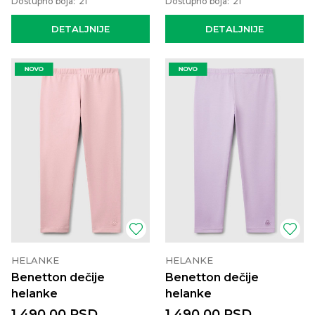
Dostupno boja:
21
Dostupno boja:
21
DETALJNIJE
DETALJNIJE
HELANKE
HELANKE
Benetton dečije
Benetton dečije
helanke
helanke
1.490,00
RSD
1.490,00
RSD