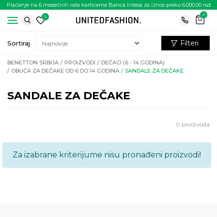
Plaćanje na 6 mesečnih rata karticama Banca Intesa za iznos preko 6.000.00 rsd
0
0
Filteri
Sortiraj
BENETTON SRBIJA
PROIZVODI
DEČACI (6 - 14 GODINA)
OBUĆA ZA DEČAKE OD 6 DO 14 GODINA
SANDALE ZA DEČAKE
SANDALE ZA DEČAKE
0
proizvoda
Za izabrane kriterijume nisu pronađeni proizvodi!