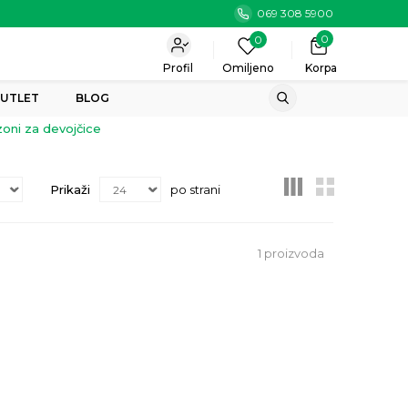
069 308 5900
0
0
Profil
Omiljeno
Korpa
UTLET
BLOG
oni za devojčice
Prikaži
po strani
1
proizvoda