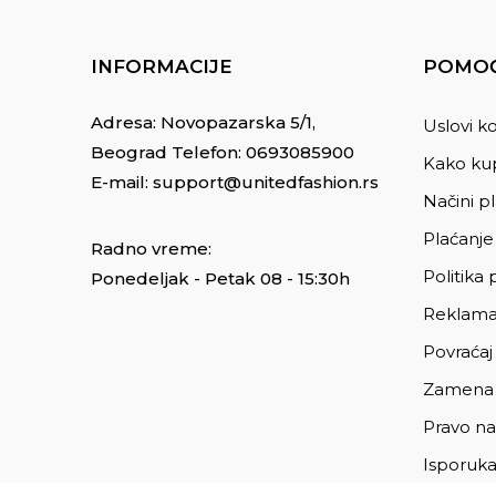
INFORMACIJE
POMOĆ
Adresa: Novopazarska 5/1,
Uslovi ko
Beograd Telefon:
0693085900
Kako kup
E-mail:
support@unitedfashion.rs
Načini p
Plaćanje
Radno vreme:
Politika 
Ponedeljak - Petak 08 - 15:30h
Reklama
Povraćaj
Zamena
Pravo na
Isporuk