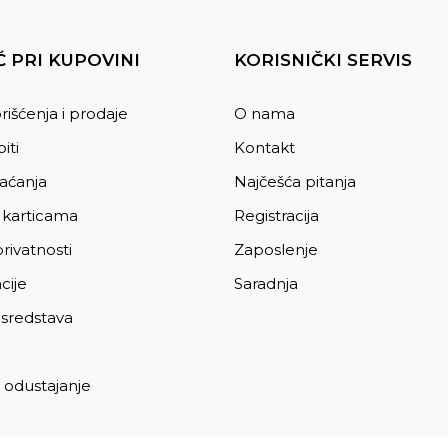
 PRI KUPOVINI
KORISNIČKI SERVIS
rišćenja i prodaje
O nama
iti
Kontakt
laćanja
Najčešća pitanja
 karticama
Registracija
privatnosti
Zaposlenje
cije
Saradnja
 sredstava
 odustajanje
a