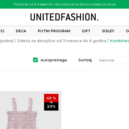
Plaćanje na 6 mesečnih rata karticama Banca Intesa za iznos
preko 6.000.00 rsd
CI
DECA
PUTNI PROGRAM
GIFT
SISLEY
O
godina)
Odeća za devojčice od 3 meseca do 6 godina
Kombinez
Autopretraga
Sortiraj
49
%
20
%