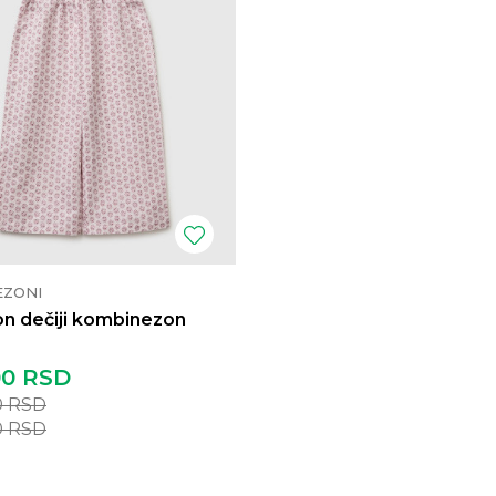
EZONI
n dečiji kombinezon
00
RSD
0
RSD
0
RSD