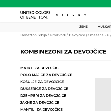
ŽENE
MUŠKAR
Benetton Srbija
Proizvodi
Devojčice (3 meseca - 6 
KOMBINEZONI ZA DEVOJČICE
MAJICE ZA DEVOJČICE
POLO MAJICE ZA DEVOJČICE
KOŠULJE ZA DEVOJČICE
DUKSERICE ZA DEVOJČICE
DŽEMPERI ZA DEVOJČICE
JAKNE ZA DEVOJČICE
MANTILI ZA DEVOJČICE