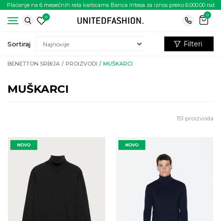
Plaćanje na 6 mesečnih rata karticama Banca Intesa za iznos preko 6.000.00 rsd
0
0
Filteri
Sortiraj
BENETTON SRBIJA
PROIZVODI
MUŠKARCI
MUŠKARCI
151
proizvoda