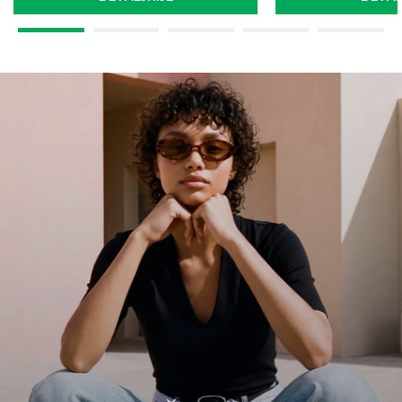
49
%
20
%
BERMUDE
POLO MAJICE
Benetton muški šorts
Benetton muška 