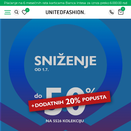
Plaćanje na 6 mesečnih rata karticama Banca Intesa za iznos preko 6.000.00 rsd
0
0