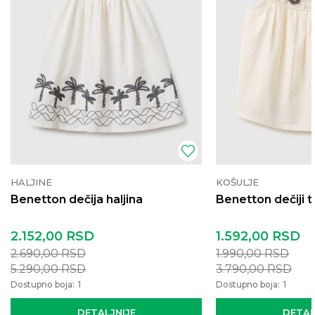
HALJINE
KOŠULJE
Benetton dečija haljina
Benetton dečiji 
2.152,00
RSD
1.592,00
RSD
2.690,00
RSD
1.990,00
RSD
5.290,00
RSD
3.790,00
RSD
Dostupno boja:
1
Dostupno boja:
1
DETALJNIJE
DETAL