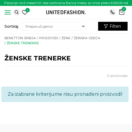
Plaćanje na 6 mesečnih rata karticama Banca Intesa za iznos preko 6.000.00 rsd
0
0
Filteri
Sortiraj
BENETTON SRBIJA
PROIZVODI
ŽENE
ŽENSKA ODEĆA
ŽENSKE TRENERKE
ŽENSKE TRENERKE
0
proizvoda
Za izabrane kriterijume nisu pronađeni proizvodi!