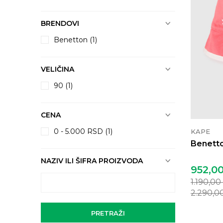
BRENDOVI
Benetton (1)
VELIČINA
90
(1)
CENA
0 - 5.000 RSD (1)
KAPE
Benetto
NAZIV ILI ŠIFRA PROIZVODA
952,0
1.190,00
2.290,0
PRETRAŽI