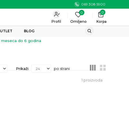
069 308 5900
0
0
Profil
Omiljeno
Korpa
UTLET
BLOG
 3 meseca do 6 godina
Prikaži
po strani
1
proizvoda