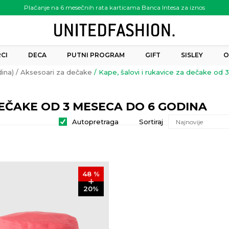
Plaćanje na 6 mesečnih rata karticama Banca Intesa za iznos
preko 6.000.00 rsd
CI
DECA
PUTNI PROGRAM
GIFT
SISLEY
O
ina)
Aksesoari za dečake
Kape, šalovi i rukavice za dečake od
DEČAKE OD 3 MESECA DO 6 GODINA
Autopretraga
Sortiraj
48
%
20
%