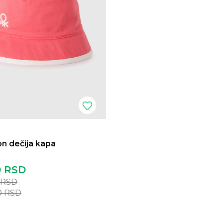
n dečija kapa
0
RSD
RSD
0
RSD