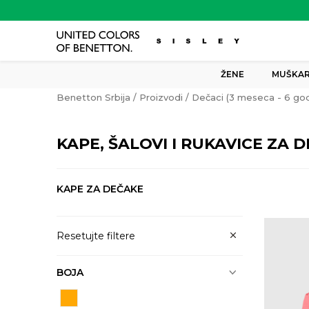
ŽENE
MUŠKAR
Benetton Srbija
Proizvodi
Dečaci (3 meseca - 6 god
KAPE, ŠALOVI I RUKAVICE ZA 
KAPE ZA DEČAKE
Resetujte filtere
BOJA