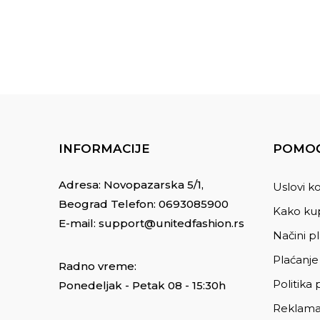
INFORMACIJE
POMOĆ
Adresa: Novopazarska 5/1,
Uslovi ko
Beograd Telefon:
0693085900
Kako kup
E-mail:
support@unitedfashion.rs
Načini p
Plaćanje
Radno vreme:
Politika 
Ponedeljak - Petak 08 - 15:30h
Reklama