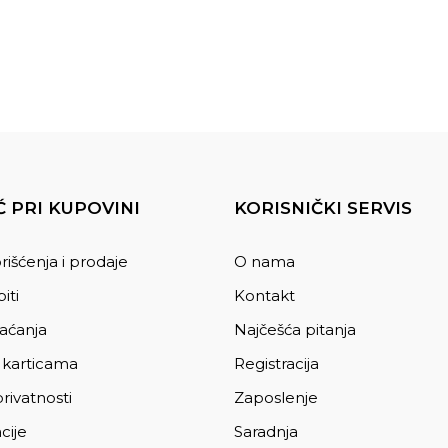
 PRI KUPOVINI
KORISNIČKI SERVIS
rišćenja i prodaje
O nama
iti
Kontakt
laćanja
Najčešća pitanja
 karticama
Registracija
privatnosti
Zaposlenje
cije
Saradnja