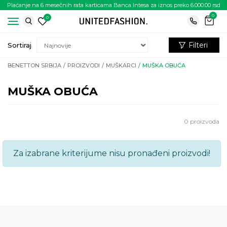
Plaćanje na 6 mesečnih rata karticama Banca Intesa za iznos preko 6.000.00 rsd
0
0
Filteri
Sortiraj
BENETTON SRBIJA
PROIZVODI
MUŠKARCI
MUŠKA OBUĆA
MUŠKA OBUĆA
0
proizvoda
Za izabrane kriterijume nisu pronađeni proizvodi!