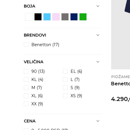
BOJA
BRENDOVI
Benetton (17)
VELIČINA
90
(13)
EL
(6)
PIDŽAME
KL
(4)
L
(7)
Benetto
M
(7)
S
(9)
XL
(6)
XS
(9)
4.290
XX
(9)
CENA