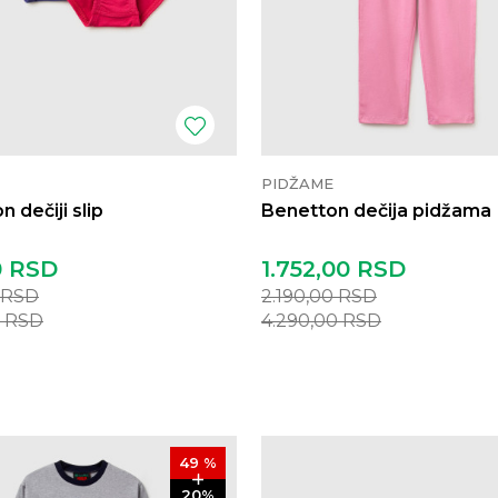
PIDŽAME
 dečiji slip
Benetton dečija pidžama
0
RSD
1.752,00
RSD
RSD
2.190,00
RSD
0
RSD
4.290,00
RSD
49
%
20
%