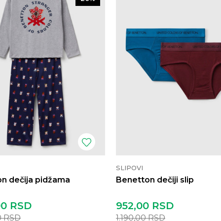
SLIPOVI
n dečija pidžama
Benetton dečiji slip
00
RSD
952,00
RSD
0
RSD
1.190,00
RSD