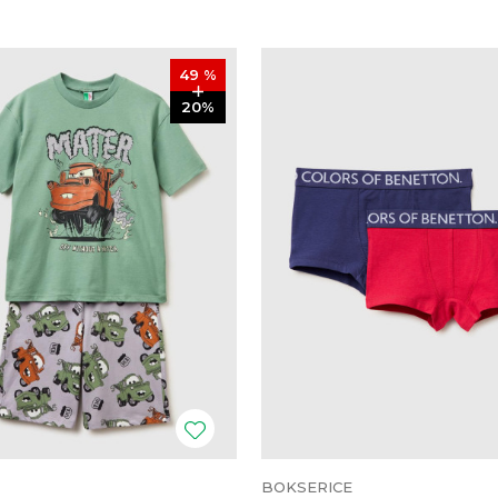
49
%
20
%
BOKSERICE