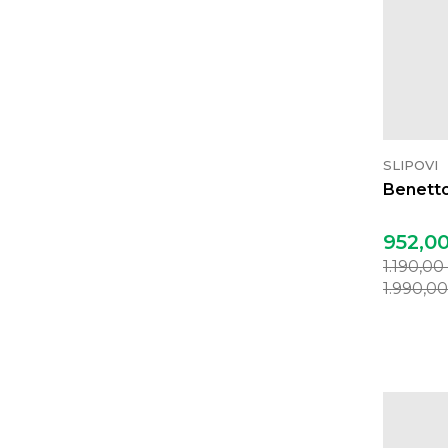
SLIPOVI
Benetton
952,0
1.190,00
1.990,0