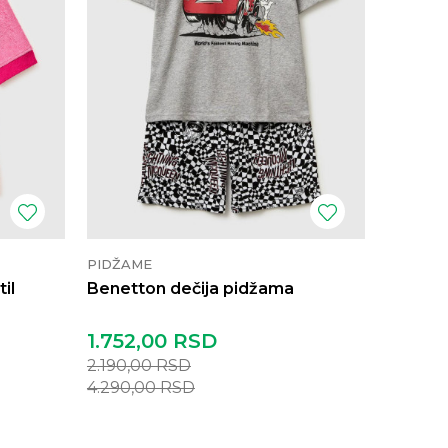
PIDŽAME
il
Benetton dečija pidžama
1.752,00
RSD
2.190,00
RSD
4.290,00
RSD