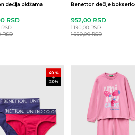
n dečija pidžama
Benetton dečije bokseric
00
RSD
952,00
RSD
0
RSD
1.190,00
RSD
0
RSD
1.990,00
RSD
40
%
20
%