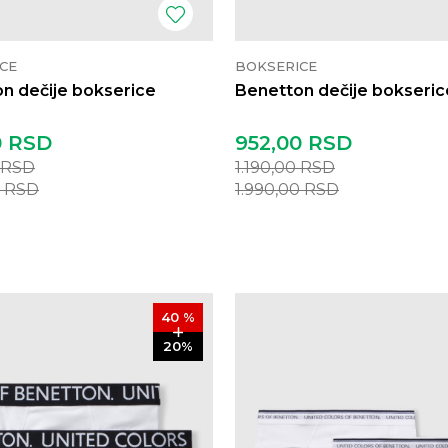
CE
BOKSERICE
n dečije bokserice
Benetton dečije bokseric
0
RSD
952,00
RSD
RSD
1.190,00
RSD
0
RSD
1.990,00
RSD
40
%
20
%