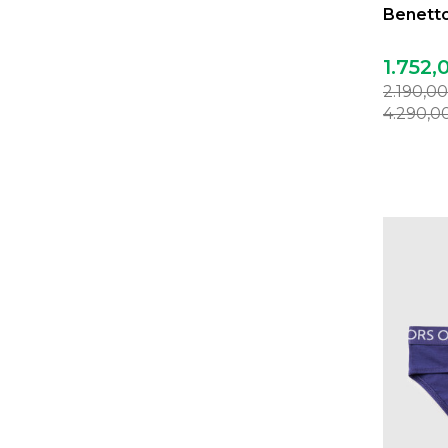
Benetto
1.752,
2.190,0
4.290,0