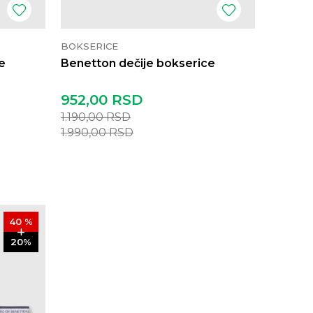
BOKSERICE
e
Benetton dečije bokserice
952,00
RSD
1.190,00
RSD
1.990,00
RSD
40
%
20
%