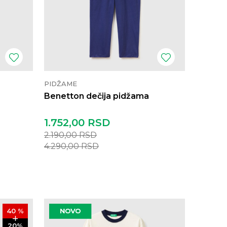
PIDŽAME
Benetton dečija pidžama
1.752,00
RSD
2.190,00
RSD
4.290,00
RSD
40
%
20
%