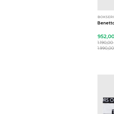
BOKSERI
Benetto
952,0
1.190,00
1.990,0