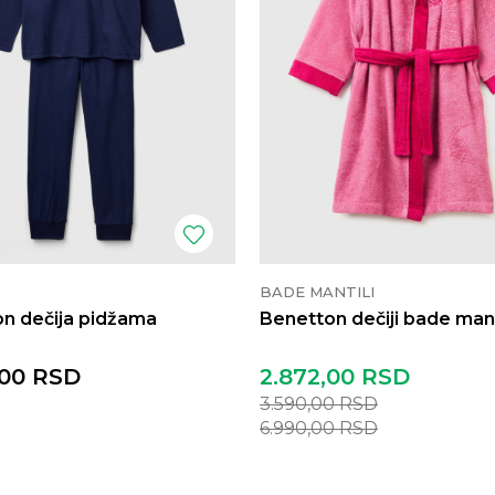
BADE MANTILI
n dečija pidžama
Benetton dečiji bade mant
,00
RSD
2.872,00
RSD
3.590,00
RSD
6.990,00
RSD