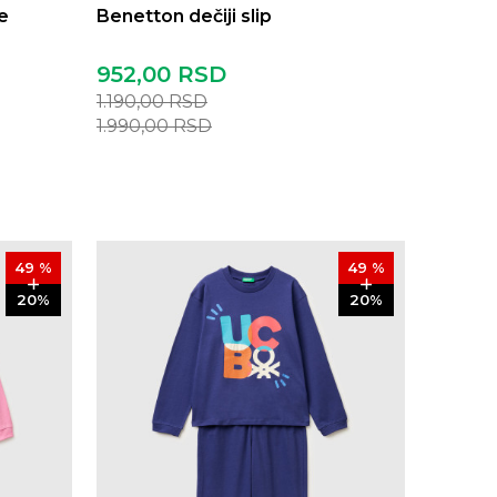
e
Benetton dečiji slip
952,00
RSD
1.190,00
RSD
1.990,00
RSD
49
%
49
%
20
%
20
%