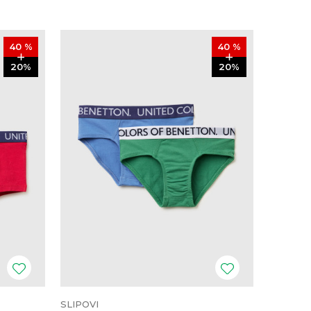
40
%
40
%
20
%
20
%
SLIPOVI