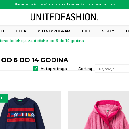
Plaćanje na 6 mesečnih rata karticama Banca Intesa za iznos
preko 6.000.00 rsd
CI
DECA
PUTNI PROGRAM
GIFT
SISLEY
O
ntimo kolekcija za dečake od 6 do 14 godina
 OD 6 DO 14 GODINA
Autopretraga
Sortiraj