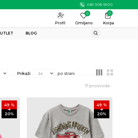
069 308 5900
0
0
Profil
Omiljeno
Korpa
UTLET
BLOG
Prikaži
po strani
17
proizvoda
49
%
49
%
20
%
20
%