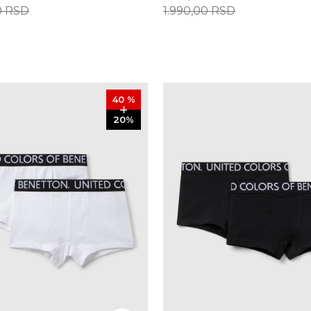
0
RSD
1.990,00
RSD
40
%
20
%