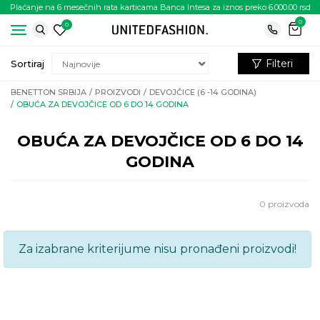
Plaćanje na 6 mesečnih rata karticama Banca Intesa za iznos preko 6.000.00 rsd
0
0
Filteri
Sortiraj
BENETTON SRBIJA
PROIZVODI
DEVOJČICE (6 -14 GODINA)
OBUĆA ZA DEVOJČICE OD 6 DO 14 GODINA
OBUĆA ZA DEVOJČICE OD 6 DO 14
GODINA
0
proizvoda
Za izabrane kriterijume nisu pronađeni proizvodi!