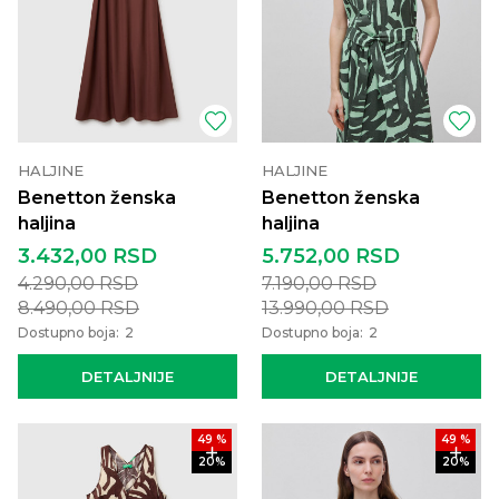
HALJINE
HALJINE
Benetton ženska
Benetton ženska
haljina
haljina
3.432,00
RSD
5.752,00
RSD
4.290,00
RSD
7.190,00
RSD
8.490,00
RSD
13.990,00
RSD
Dostupno boja:
2
Dostupno boja:
2
DETALJNIJE
DETALJNIJE
49
%
49
%
20
%
20
%