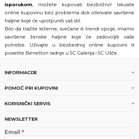
isporukom
, možete kupovati bezbrižno! Iskusite
online kupovinu bez problema dok otkrivate savršene
haljine koje će upotpuniti vaš stil.
Bilo da tražite ležerne, svečane ili trendi opcije, imamo
savršene ženske haljine koje će zadovoljiti vaše
potrebe. Uživajte u bezbednoj online kupovini ili
posetite Benetton radnje u SC Galerija i SC Ušče.
INFORMACIJE
POMOĆ PRI KUPOVINI
KORISNIČKI SERVIS
NEWSLETTER
Email