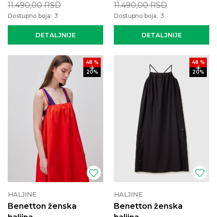
11.490,00
RSD
11.490,00
RSD
Dostupno boja:
3
Dostupno boja:
3
DETALJNIJE
DETALJNIJE
48
%
48
%
20
%
20
%
HALJINE
HALJINE
Benetton ženska
Benetton ženska