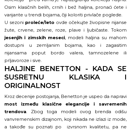
Osim klasičnih belih, crnih i bež haljina, pronaći ćete i
varijante u trendi bojama, čiji koloriti privlače poglede.
U sezoni
proleće/leto
ovde očekujte živopisne nijanse
žute, crvene, zelene, roze, plave i ljubičaste. Tokom
jesenjih i zimskih meseci
, modeli haljina su mahom
dostupni u zemljanim bojama, kao i zagasitim
nijansama poput bordo valera, tamnozelene ili
prljavoroze i sive.
HALJINE BENETTON - KADA SE
SUSRETNU KLASIKA I
ORIGINALNOST
Kroz decenije postojanja, Benetton je uspeo da napravi
most između klasične elegancije i savremenih
trendova
. Zbog toga modeli ovog brenda odišu
vanvremenskim dizajnom, koji nikada ne izlazi iz mode,
a takođe su poznati po izvrsnom kvalitetu, pa ne