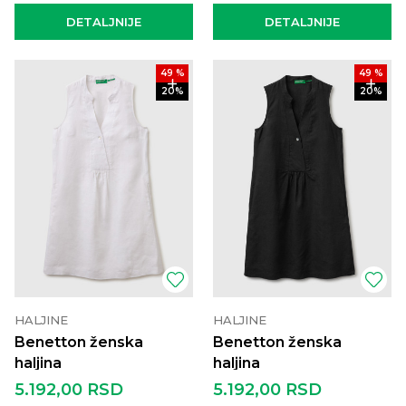
DETALJNIJE
DETALJNIJE
49
%
49
%
20
%
20
%
HALJINE
HALJINE
Benetton ženska
Benetton ženska
haljina
haljina
5.192,00
RSD
5.192,00
RSD