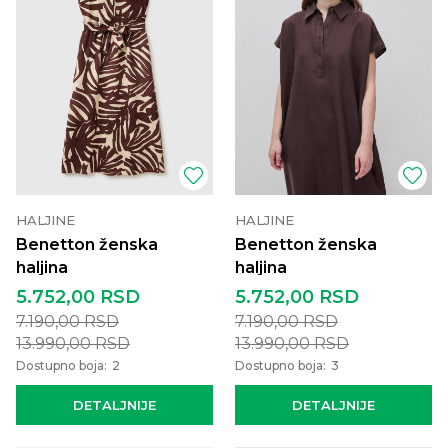
HALJINE
HALJINE
Benetton ženska
Benetton ženska
haljina
haljina
5.752,00
RSD
5.752,00
RSD
7.190,00
RSD
7.190,00
RSD
13.990,00
RSD
13.990,00
RSD
Dostupno boja:
2
Dostupno boja:
3
DETALJNIJE
DETALJNIJE