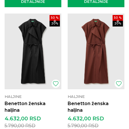
DETALJNIJE
DETALJNIJE
50
%
50
%
20
%
20
%
HALJINE
HALJINE
Benetton ženska
Benetton ženska
haljina
haljina
4.632,00
RSD
4.632,00
RSD
5.790,00
RSD
5.790,00
RSD