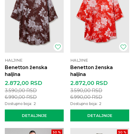
HALJINE
HALJINE
Benetton ženska
Benetton ženska
haljina
haljina
2.872,00
RSD
2.872,00
RSD
3.590,00
RSD
3.590,00
RSD
6.990,00
RSD
6.990,00
RSD
Dostupno boja:
2
Dostupno boja:
2
DETALJNIJE
DETALJNIJE
50
%
50
%