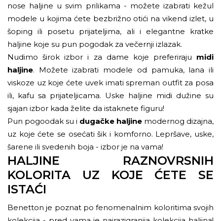
nose haljine u svim prilikama - možete izabrati kežul
modele u kojima ćete bezbrižno otići na vikend izlet, u
šoping ili posetu prijateljima, ali i elegantne kratke
haljine koje su pun pogodak za večernji izlazak.
Nudimo širok izbor i za dame koje preferiraju
midi
haljine
. Možete izabrati modele od pamuka, lana ili
viskoze uz koje ćete uvek imati spreman outfit za posa
ili, kafu sa prijateljicama. Uske haljine midi dužine su
sjajan izbor kada želite da istaknete figuru!
Pun pogoodak su i
dugačke haljine
modernog dizajna,
uz koje ćete se osećati šik i komforno. Lepršave, uske,
šarene ili svedenih boja - izbor je na vama!
HALJINE RAZNOVRSNIH
KOLORITA UZ KOJE ĆETE SE
ISTAĆI
Benetton je poznat po fenomenalnim koloritima svojih
kolekcija - pred vama je najrazigranija kolekcija haljina!