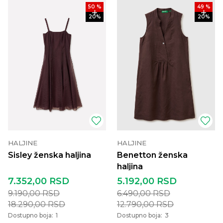
50
%
49
%
20
%
20
%
HALJINE
HALJINE
Sisley ženska haljina
Benetton ženska
haljina
7.352,00
RSD
5.192,00
RSD
9.190,00
RSD
6.490,00
RSD
18.290,00
RSD
12.790,00
RSD
Dostupno boja:
1
Dostupno boja:
3