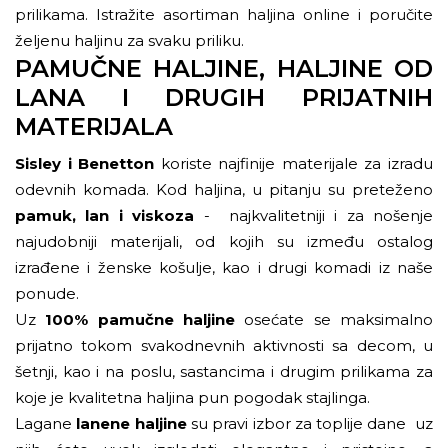
prilikama. Istražite asortiman haljina online i poručite
željenu haljinu za svaku priliku.
PAMUČNE HALJINE, HALJINE OD
LANA I DRUGIH PRIJATNIH
MATERIJALA
Sisley i Benetton
koriste najfinije materijale za izradu
odevnih komada. Kod haljina, u pitanju su preteženo
pamuk, lan
i viskoza
- najkvalitetniji i za nošenje
najudobniji materijali, od kojih su između ostalog
izrađene i
ženske košulje
, kao i drugi komadi iz naše
ponude.
Uz
100% pamučne haljine
osećate se maksimalno
prijatno tokom svakodnevnih aktivnosti sa decom, u
šetnji, kao i na poslu, sastancima i drugim prilikama za
koje je kvalitetna haljina pun pogodak stajlinga.
Lagane
lanene haljine
su pravi izbor za toplije dane uz