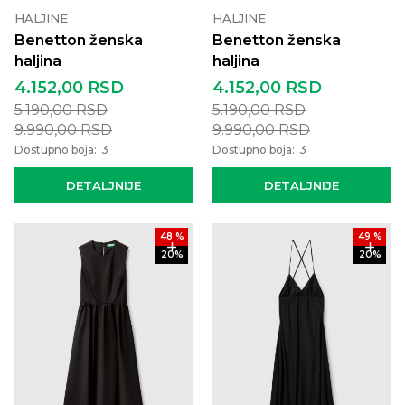
HALJINE
HALJINE
Benetton ženska
Benetton ženska
haljina
haljina
4.152,00
RSD
4.152,00
RSD
5.190,00
RSD
5.190,00
RSD
9.990,00
RSD
9.990,00
RSD
Dostupno boja:
3
Dostupno boja:
3
DETALJNIJE
DETALJNIJE
48
%
49
%
20
%
20
%