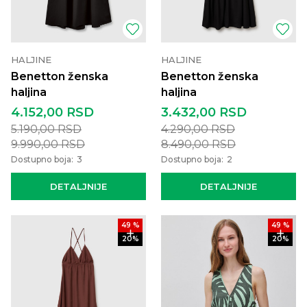
HALJINE
HALJINE
Benetton ženska
Benetton ženska
haljina
haljina
4.152,00
RSD
3.432,00
RSD
5.190,00
RSD
4.290,00
RSD
9.990,00
RSD
8.490,00
RSD
Dostupno boja:
3
Dostupno boja:
2
DETALJNIJE
DETALJNIJE
49
%
49
%
20
%
20
%