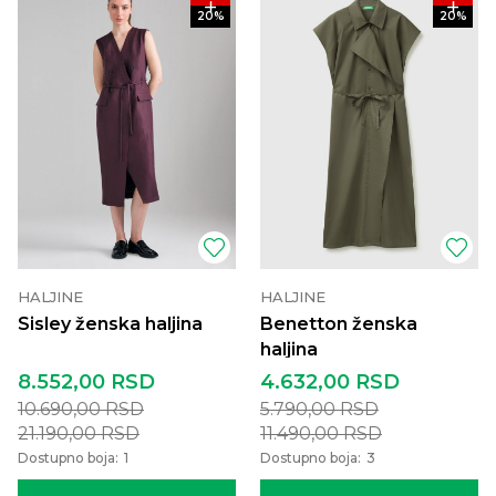
20
%
20
%
HALJINE
HALJINE
Sisley ženska haljina
Benetton ženska
haljina
8.552,00
RSD
4.632,00
RSD
10.690,00
RSD
5.790,00
RSD
21.190,00
RSD
11.490,00
RSD
Dostupno boja:
1
Dostupno boja:
3