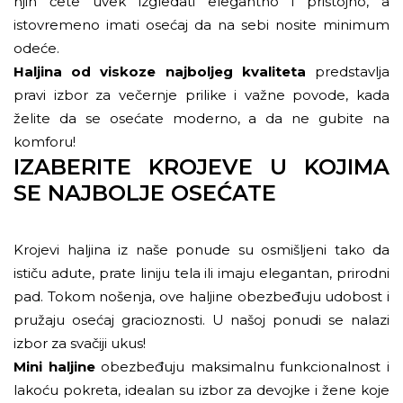
njih ćete uvek izgledati elegantno i pristojno, a
istovremeno imati osećaj da na sebi nosite minimum
odeće.
Haljina od viskoze najboljeg kvaliteta
predstavlja
pravi izbor za večernje prilike i važne povode, kada
želite da se osećate moderno, a da ne gubite na
komforu!
IZABERITE KROJEVE U KOJIMA
SE NAJBOLJE OSEĆATE
Krojevi haljina iz naše ponude su osmišljeni tako da
ističu adute, prate liniju tela ili imaju elegantan, prirodni
pad. Tokom nošenja, ove haljine obezbeđuju udobost i
pružaju osećaj gracioznosti. U našoj ponudi se nalazi
izbor za svačiji ukus!
Mini haljine
obezbeđuju maksimalnu funkcionalnost i
lakoću pokreta, idealan su izbor za devojke i žene koje