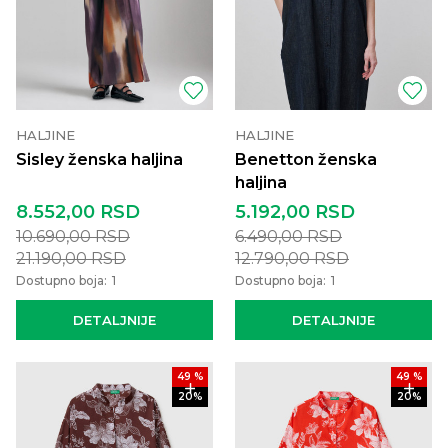
HALJINE
HALJINE
Sisley ženska haljina
Benetton ženska
haljina
8.552,00
RSD
5.192,00
RSD
10.690,00
RSD
6.490,00
RSD
21.190,00
RSD
12.790,00
RSD
Dostupno boja:
1
Dostupno boja:
1
DETALJNIJE
DETALJNIJE
49
%
49
%
20
%
20
%