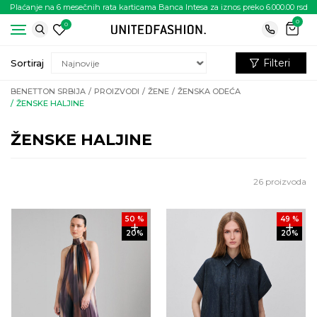
Plaćanje na 6 mesečnih rata karticama Banca Intesa za iznos preko 6.000.00 rsd
0
0
Filteri
Sortiraj
BENETTON SRBIJA
PROIZVODI
ŽENE
ŽENSKA ODEĆA
ŽENSKE HALJINE
ŽENSKE HALJINE
26
proizvoda
50
%
49
%
20
%
20
%