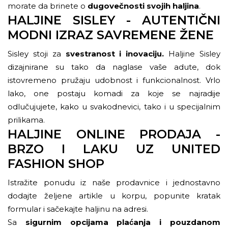
morate da brinete o
dugovečnosti svojih haljina
.
HALJINE SISLEY - AUTENTIČNI
MODNI IZRAZ SAVREMENE ŽENE
Sisley
stoji za
svestranost i inovaciju.
Haljine Sisley
dizajnirane su tako da naglase vaše adute, dok
istovremeno pružaju udobnost i funkcionalnost. Vrlo
lako, one postaju komadi za koje se najradije
odlučujujete, kako u svakodnevici, tako i u specijalnim
prilikama.
HALJINE ONLINE PRODAJA -
BRZO I LAKU UZ UNITED
FASHION SHOP
Istražite ponudu iz naše prodavnice i jednostavno
dodajte željene artikle u korpu, popunite kratak
formular i sačekajte haljinu na adresi.
Sa
sigurnim opcijama plaćanja i pouzdanom