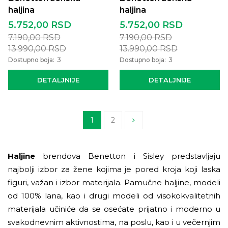
haljina
haljina
5.752,00
RSD
5.752,00
RSD
7.190,00
RSD
7.190,00
RSD
13.990,00
RSD
13.990,00
RSD
Dostupno boja:
3
Dostupno boja:
3
DETALJNIJE
DETALJNIJE
1
2
Haljine
brendova Benetton i Sisley predstavljaju
najbolji izbor za žene kojima je pored kroja koji laska
figuri, važan i izbor materijala. Pamučne haljine, modeli
od 100% lana, kao i drugi modeli od visokokvalitetnih
materijala učiniće da se osećate prijatno i moderno u
svakodnevnim aktivnostima, na poslu, kao i u večernjim