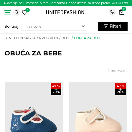
Plaćanje na 6 mesečnih rata karticama Banca Intesa za iznos preko 6.000.00 rsd
0
0
Filteri
Sortiraj
BENETTON SRBIJA
PROIZVODI
BEBE
OBUĆA ZA BEBE
OBUĆA ZA BEBE
2
proizvoda
47
%
47
%
20
%
20
%