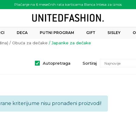
Plaćanje na 6 mesečnih rata karticama Banca Intesa za iznos
preko 6.000.00 rsd
CI
DECA
PUTNI PROGRAM
GIFT
SISLEY
O
ina)
Obuća za dečake
Japanke za dečake
Autopretraga
Sortiraj
brane kriterijume nisu pronađeni proizvodi!