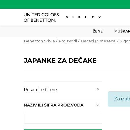
ŽENE
MUŠKAR
Benetton Srbija
Proizvodi
Dečaci (3 meseca - 6 god
JAPANKE ZA DEČAKE
Resetujte filtere
Za iza
NAZIV ILI ŠIFRA PROIZVODA