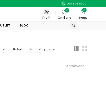
069 308 5900
0
0
Profil
Omiljeno
Korpa
UTLET
BLOG
Prikaži
po strani
0
proizvoda