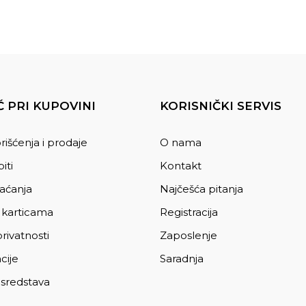
 PRI KUPOVINI
KORISNIČKI SERVIS
rišćenja i prodaje
O nama
iti
Kontakt
laćanja
Najčešća pitanja
 karticama
Registracija
privatnosti
Zaposlenje
cije
Saradnja
 sredstava