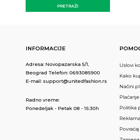
PRETRAŽI
INFORMACIJE
POMOĆ
Adresa: Novopazarska 5/1,
Uslovi ko
Beograd Telefon:
0693085900
Kako kup
E-mail:
support@unitedfashion.rs
Načini p
Plaćanje
Radno vreme:
Politika 
Ponedeljak - Petak 08 - 15:30h
Reklama
Povraćaj
Zamena