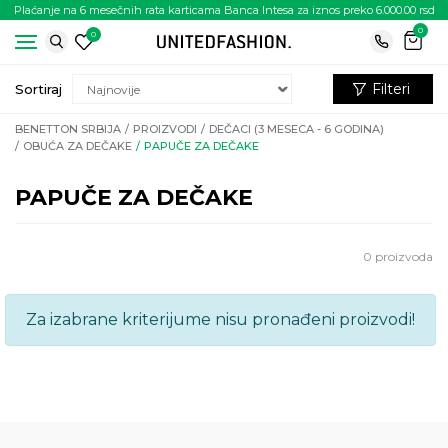
Plaćanje na 6 mesečnih rata karticama Banca Intesa za iznos preko 6.000.00 rsd
0
0
Filteri
Sortiraj
BENETTON SRBIJA
PROIZVODI
DEČACI (3 MESECA - 6 GODINA)
OBUĆA ZA DEČAKE
PAPUČE ZA DEČAKE
PAPUČE ZA DEČAKE
0
proizvoda
Za izabrane kriterijume nisu pronađeni proizvodi!