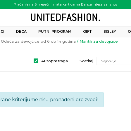
Plaćanje na 6 mesečnih rata karticama Banca Intesa za iznos
preko 6.000.00 rsd
CI
DECA
PUTNI PROGRAM
GIFT
SISLEY
O
Odeća za devojčice od 6 do 14 godina
Mantili za devojčice
Autopretraga
Sortiraj
brane kriterijume nisu pronađeni proizvodi!