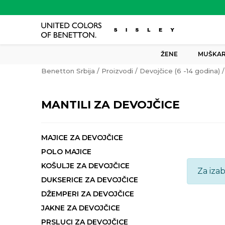
ŽENE
MUŠKAR
Benetton Srbija
Proizvodi
Devojčice (6 -14 godina)
MANTILI ZA DEVOJČICE
MAJICE ZA DEVOJČICE
POLO MAJICE
KOŠULJE ZA DEVOJČICE
Za iza
DUKSERICE ZA DEVOJČICE
DŽEMPERI ZA DEVOJČICE
JAKNE ZA DEVOJČICE
PRSLUCI ZA DEVOJČICE