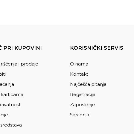
 PRI KUPOVINI
KORISNIČKI SERVIS
rišćenja i prodaje
O nama
iti
Kontakt
laćanja
Najčešća pitanja
 karticama
Registracija
privatnosti
Zaposlenje
cije
Saradnja
 sredstava