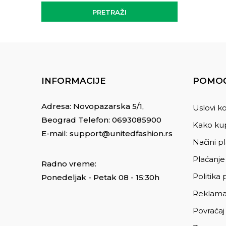
PRETRAŽI
INFORMACIJE
POMOĆ
Adresa: Novopazarska 5/1,
Uslovi ko
Beograd Telefon:
0693085900
Kako kup
E-mail:
support@unitedfashion.rs
Načini p
Plaćanje
Radno vreme:
Politika 
Ponedeljak - Petak 08 - 15:30h
Reklama
Povraćaj