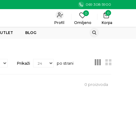
069 308 5900
0
0
Profil
Omiljeno
Korpa
UTLET
BLOG
Prikaži
po strani
0
proizvoda