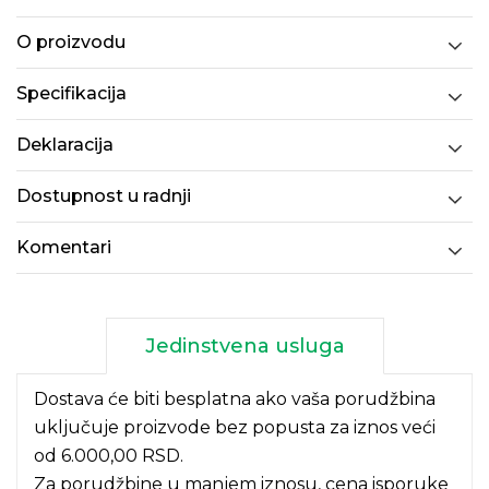
O proizvodu
Specifikacija
Deklaracija
Dostupnost u radnji
Komentari
Jedinstvena usluga
Dostava će biti besplatna ako vaša porudžbina
uključuje proizvode bez popusta za iznos veći
od 6.000,00 RSD.
Za porudžbine u manjem iznosu, cena isporuke