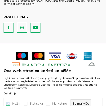
This site is protected by reCAPTCHA and the Google
Privacy Policy
and
Terms of Service
apply.
PRATITE NAS
Ova web-stranica koristi kolačiće
Sajt koristi cookies (kolačiće) u cilju poboljšanja korisničkog iskustva. Ukoliko
nastavite da pregledate i koristite našu Internet prodavnicu slažete se sa
upotrebom kolačića. Detalje o upotrebi kolačića možete pogledati na stranici
Politika privatnosti.
Podaci su informativnog karaktera i podložni su izmenama. Svi
Detaljnije
artikli prikazani na sajtu su deo naše ponude i ne podrazumeva
da su dostupni u svakom trenutku.
Saznaj više
Nužni
Statistika
Marketing