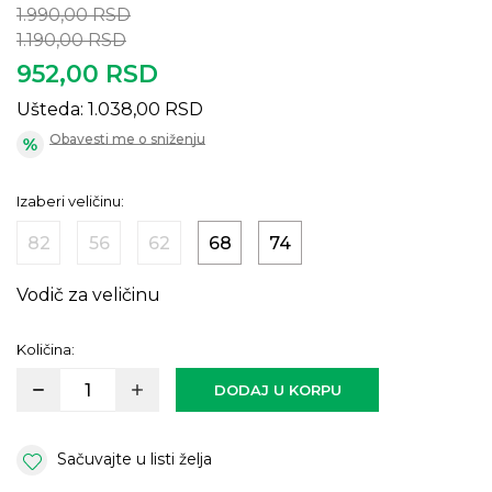
1.990,00
RSD
1.190,00
RSD
952,00
RSD
Ušteda:
1.038,00
RSD
Obavesti me o sniženju
Izaberi veličinu:
82
56
62
68
74
Vodič za veličinu
Količina:
DODAJ U KORPU
Sačuvajte u listi želja