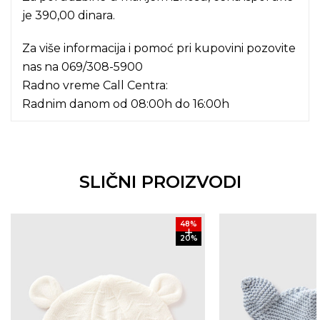
je 390,00 dinara.
Za više informacija i pomoć pri kupovini pozovite
nas na
069/308-5900
Radno vreme Call Centra:
Radnim danom od 08:00h do 16:00h
SLIČNI PROIZVODI
48
%
20
%