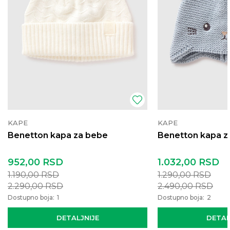
KAPE
KAPE
Benetton kapa za bebe
Benetton kapa z
952,00
RSD
1.032,00
RSD
1.190,00
RSD
1.290,00
RSD
2.290,00
RSD
2.490,00
RSD
Dostupno boja:
1
Dostupno boja:
2
DETALJNIJE
DETAL