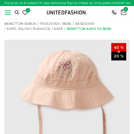
Plaćanje na 6 mesečnih rata karticama Banca Intesa za iznos preko 6.000.00 rsd
0
0
BENETTON SRBIJA
PROIZVODI
BEBE
AKSESOARI
KAPE, ŠALOVI I RUKAVICE
KAPE
BENETTON KAPA ZA BEBE
40
%
20
%