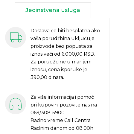
Jedinstvena usluga
Dostava će biti besplatna ako
vaša porudžbina uključuje
proizvode bez popusta za
iznos veći od 6.000,00 RSD.
Za porudžbine u manjem
iznosu, cena isporuke je
390,00 dinara.
Za više informacija i pomoć
pri kupovini pozovite nas na
069/308-5900
Radno vreme Call Centra:
Radnim danom od 08:00h