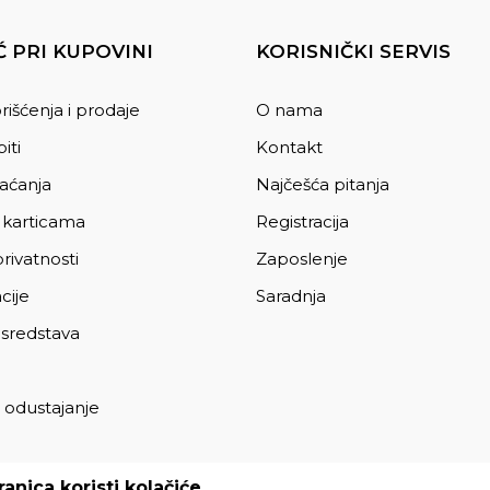
 PRI KUPOVINI
KORISNIČKI SERVIS
rišćenja i prodaje
O nama
iti
Kontakt
laćanja
Najčešća pitanja
 karticama
Registracija
privatnosti
Zaposlenje
cije
Saradnja
 sredstava
 odustajanje
a
anica koristi kolačiće