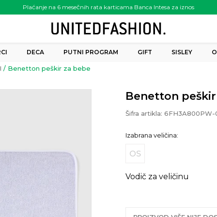
Plaćanje na 6 mesečnih rata karticama Banca Intesa za iznos
preko 6.000.00 rsd
CI
DECA
PUTNI PROGRAM
GIFT
SISLEY
O
I
Benetton peškir za bebe
Benetton peškir
Šifra artikla:
6FH3A800PW-0
Izabrana veličina:
OS
Vodič za veličinu