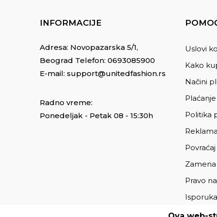
INFORMACIJE
POMOĆ
Adresa: Novopazarska 5/1,
Uslovi ko
Beograd Telefon:
0693085900
Kako kup
E-mail:
support@unitedfashion.rs
Načini p
Plaćanje
Radno vreme:
Politika 
Ponedeljak - Petak 08 - 15:30h
Reklama
Povraćaj
Zamena
Pravo na
Isporuk
Ova web-str