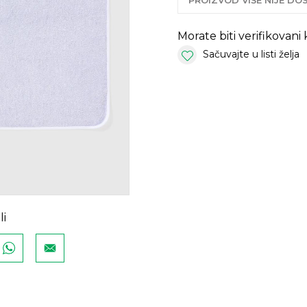
PROIZVOD VIŠE NIJE D
Morate biti verifikovani
Sačuvajte u listi želja
li