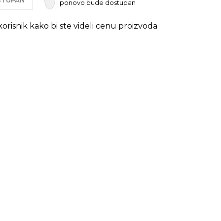
OSTUPAN
ponovo bude dostupan
 korisnik kako bi ste videli cenu proizvoda