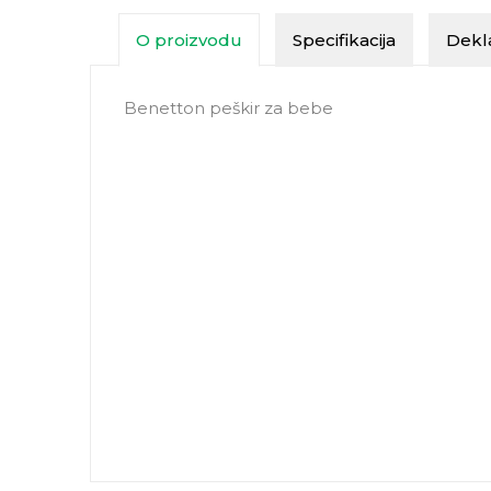
O proizvodu
Specifikacija
Dekla
Benetton peškir za bebe