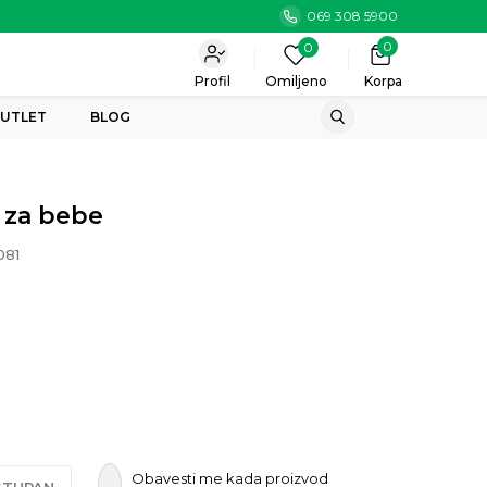
069 308 5900
0
0
Profil
Omiljeno
Korpa
UTLET
BLOG
 za bebe
81
Obavesti me kada proizvod