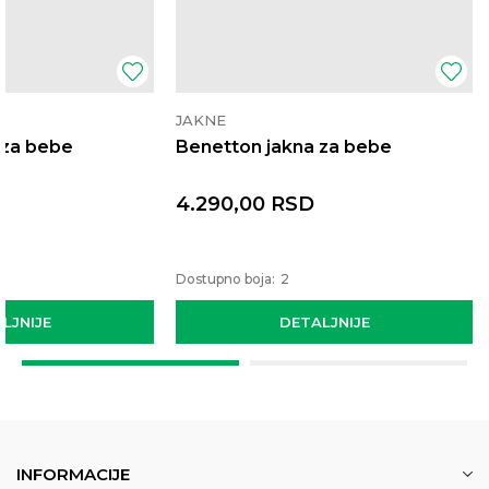
JAKNE
 za bebe
Benetton jakna za bebe
4.290,00
RSD
Dostupno boja:
2
LJNIJE
DETALJNIJE
INFORMACIJE