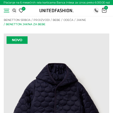
Plaćanje na 6 mesečnih rata karticama Banca Intesa za iznos preko 6.000.00 rsd
0
0
BENETTON SRBIJA
PROIZVODI
BEBE
ODEĆA
JAKNE
BENETTON JAKNA ZA BEBE