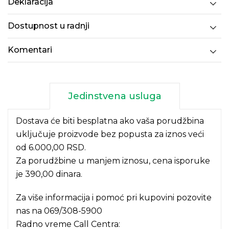
Deklaracija
Dostupnost u radnji
Komentari
Jedinstvena usluga
Dostava će biti besplatna ako vaša porudžbina
uključuje proizvode bez popusta za iznos veći
od 6.000,00 RSD.
Za porudžbine u manjem iznosu, cena isporuke
je 390,00 dinara.
Za više informacija i pomoć pri kupovini pozovite
nas na
069/308-5900
Radno vreme Call Centra: