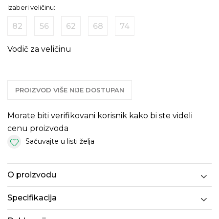
Izaberi veličinu:
82
56
62
68
74
Vodič za veličinu
PROIZVOD VIŠE NIJE DOSTUPAN
Morate biti verifikovani korisnik kako bi ste videli
cenu proizvoda
Sačuvajte u listi želja
O proizvodu
Specifikacija