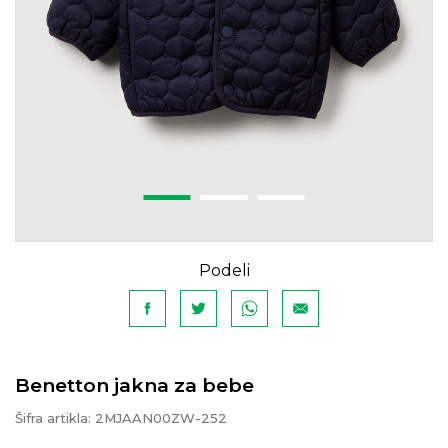
Podeli
Benetton jakna za bebe
Šifra artikla:
2MJAAN00ZW-252