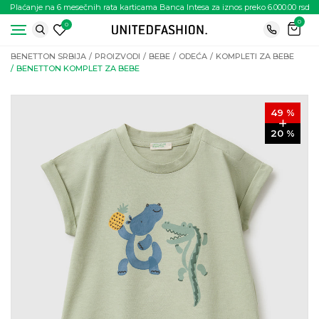
Plaćanje na 6 mesečnih rata karticama Banca Intesa za iznos preko 6.000.00 rsd
0
0
BENETTON SRBIJA
PROIZVODI
BEBE
ODEĆA
KOMPLETI ZA BEBE
BENETTON KOMPLET ZA BEBE
49
%
20
%