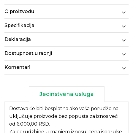
O proizvodu
Specifikacija
Deklaracija
Dostupnost u radnji
Komentari
Jedinstvena usluga
Dostava će biti besplatna ako vaša porudžbina
uključuje proizvode bez popusta za iznos veći
od 6.000,00 RSD.
Za porudžbine u manjem iznosu, cena isporuke