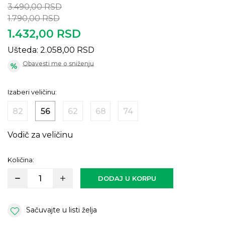
3.490,00
RSD
1.790,00
RSD
1.432,00
RSD
Ušteda:
2.058,00
RSD
Obavesti me o sniženju
Izaberi veličinu:
82
56
62
68
74
Vodič za veličinu
Količina:
DODAJ U KORPU
Sačuvajte u listi želja