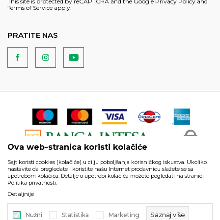
This site is protected by reCAPTCHA and the Google
Privacy Policy
and
Terms of Service
apply.
PRATITE NAS
Ova web-stranica koristi kolačiće
Sajt koristi cookies (kolačiće) u cilju poboljšanja korisničkog iskustva. Ukoliko
nastavite da pregledate i koristite našu Internet prodavnicu slažete se sa
upotrebom kolačića. Detalje o upotrebi kolačića možete pogledati na stranici
Politika privatnosti.
Podaci su informativnog karaktera i podložni su izmenama. Svi
Detaljnije
artikli prikazani na sajtu su deo naše ponude i ne podrazumeva
da su dostupni u svakom trenutku.
Saznaj više
Nužni
Statistika
Marketing