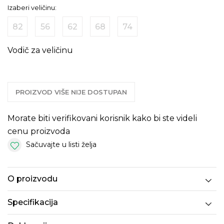
Izaberi veličinu:
82
56
62
68
74
Vodič za veličinu
PROIZVOD VIŠE NIJE DOSTUPAN
Morate biti verifikovani korisnik kako bi ste videli
cenu proizvoda
Sačuvajte u listi želja
O proizvodu
Specifikacija