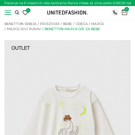
Plaćanje na 6 mesečnih rata karticama Banca Intesa za iznos preko 6.000.00 rsd
0
0
BENETTON SRBIJA
PROIZVODI
BEBE
ODEĆA
MAJICE
MAJICE DUG RUKAV
BENETTON MAJICA D/R ZA BEBE