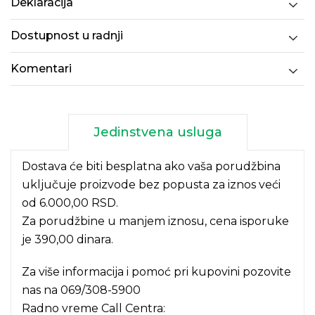
Deklaracija
Dostupnost u radnji
Komentari
Jedinstvena usluga
Dostava će biti besplatna ako vaša porudžbina
uključuje proizvode bez popusta za iznos veći
od 6.000,00 RSD.
Za porudžbine u manjem iznosu, cena isporuke
je 390,00 dinara.
Za više informacija i pomoć pri kupovini pozovite
nas na
069/308-5900
Radno vreme Call Centra: