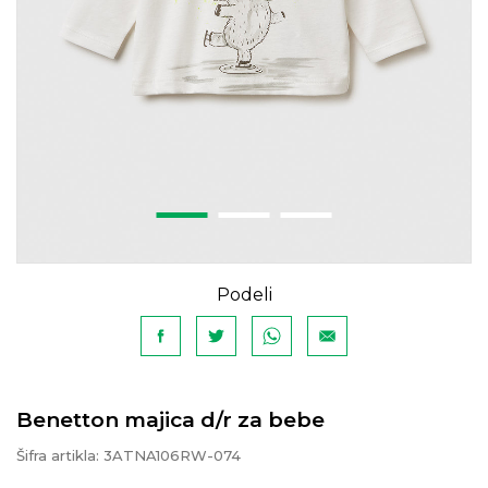
Podeli
Benetton majica d/r za bebe
Šifra artikla:
3ATNA106RW-074