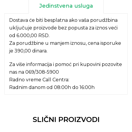
Jedinstvena usluga
Dostava će biti besplatna ako vaša porudžbina
uključuje proizvode bez popusta za iznos veći
od 6.000,00 RSD.
Za porudžbine u manjem iznosu, cena isporuke
je 390,00 dinara.
Za više informacija i pomoć pri kupovini pozovite
nas na
069/308-5900
Radno vreme Call Centra:
Radnim danom od 08:00h do 16:00h
SLIČNI PROIZVODI