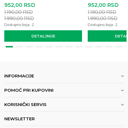
952,00
RSD
952,00
RSD
1.190,00
RSD
1.190,00
RSD
1.990,00
RSD
1.990,00
RSD
Dostupno boja:
2
Dostupno boja:
2
DETALJNIJE
DETAL
INFORMACIJE
POMOĆ PRI KUPOVINI
KORISNIČKI SERVIS
NEWSLETTER