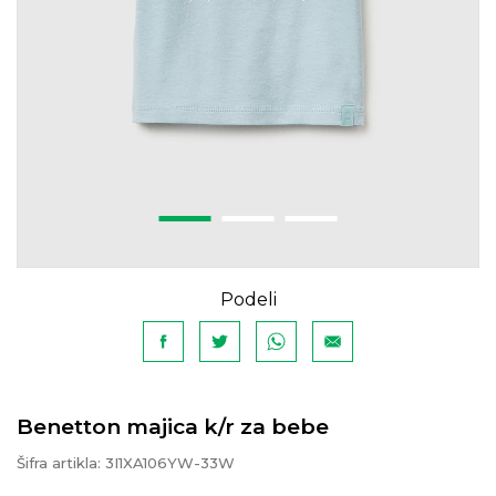
Podeli
Benetton majica k/r za bebe
Šifra artikla:
3I1XA106YW-33W