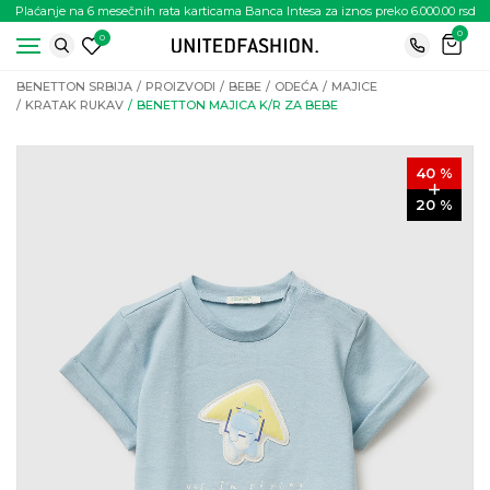
Plaćanje na 6 mesečnih rata karticama Banca Intesa za iznos preko 6.000.00 rsd
0
0
BENETTON SRBIJA
PROIZVODI
BEBE
ODEĆA
MAJICE
KRATAK RUKAV
BENETTON MAJICA K/R ZA BEBE
40
%
20
%