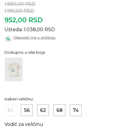
1.990,00
RSD
1.190,00
RSD
952,00
RSD
Ušteda:
1.038,00
RSD
Obavesti me o sniženju
Dostupno u više boja:
Izaberi veličinu:
82
56
62
68
74
Vodič za veličinu