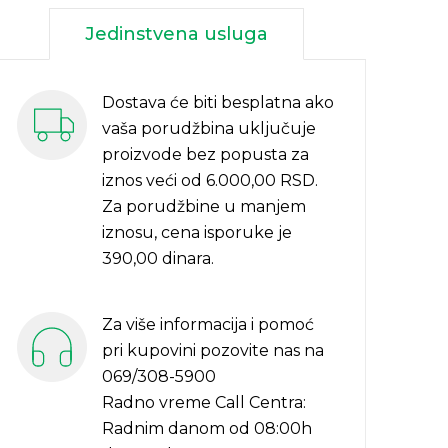
Jedinstvena usluga
Dostava će biti besplatna ako
vaša porudžbina uključuje
proizvode bez popusta za
iznos veći od 6.000,00 RSD.
Za porudžbine u manjem
iznosu, cena isporuke je
390,00 dinara.
Za više informacija i pomoć
pri kupovini pozovite nas na
069/308-5900
Radno vreme Call Centra:
Radnim danom od 08:00h