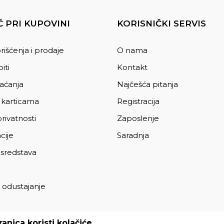
 PRI KUPOVINI
KORISNIČKI SERVIS
rišćenja i prodaje
O nama
iti
Kontakt
laćanja
Najčešća pitanja
 karticama
Registracija
privatnosti
Zaposlenje
cije
Saradnja
 sredstava
 odustajanje
a
anica koristi kolačiće