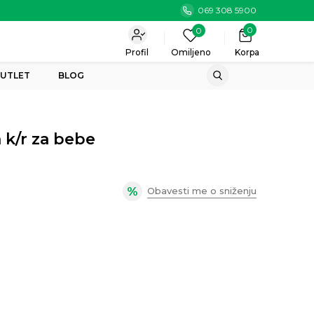
069 308 5900
0
0
Profil
Omiljeno
Korpa
UTLET
BLOG
 k/r za bebe
Obavesti me o sniženju