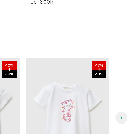
do 16:00h
40
%
47
%
20
%
20
%