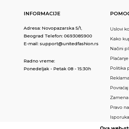
INFORMACIJE
POMOĆ
Adresa: Novopazarska 5/1,
Uslovi ko
Beograd Telefon:
0693085900
Kako kup
E-mail:
support@unitedfashion.rs
Načini p
Plaćanje
Radno vreme:
Politika 
Ponedeljak - Petak 08 - 15:30h
Reklama
Povraćaj
Zamena
Pravo na
Isporuk
Ova web-str