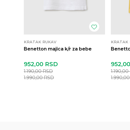
KRATAK RUKAV
KRATAK 
Benetton majica k/r za bebe
Benetto
952,00
RSD
952,0
1.190,00
RSD
1.190,00
1.990,00
RSD
1.990,0