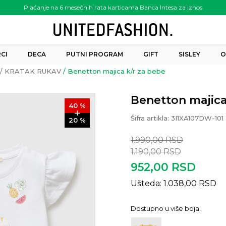
Plaćanje na 6 mesečnih rata karticama Banca Intesa za iznos
preko 6.000.00 rsd
CI
DECA
PUTNI PROGRAM
GIFT
SISLEY
O
KRATAK RUKAV
Benetton majica k/r za bebe
Benetton majica
40
%
Šifra artikla:
3I1XA107DW-101
20
%
1.990,00
RSD
1.190,00
RSD
952,00
RSD
Ušteda:
1.038,00
RSD
Dostupno u više boja: