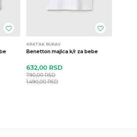
KRATAK RUKAV
KRATAK
ebe
Benetton majica k/r za bebe
Benetto
632,00
RSD
632,0
790,00
RSD
790,00
1.490,00
RSD
1.490,0