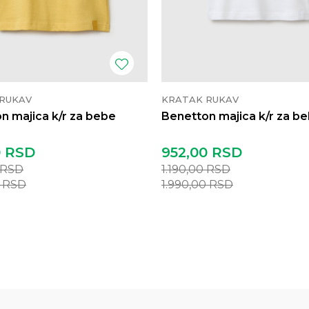
RUKAV
KRATAK RUKAV
n majica k/r za bebe
Benetton majica k/r za b
0
RSD
952,00
RSD
RSD
1.190,00
RSD
0
RSD
1.990,00
RSD