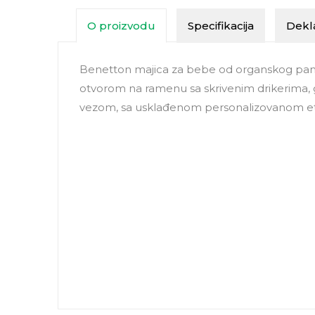
O proizvodu
Specifikacija
Dekla
Benetton majica za bebe od organskog pamu
otvorom na ramenu sa skrivenim drikerima, g
vezom, sa usklađenom personalizovanom e