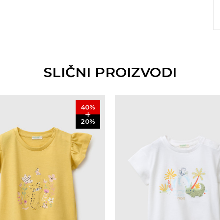
SLIČNI PROIZVODI
40
%
20
%