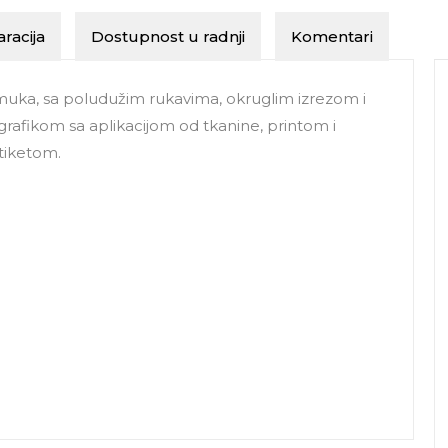
racija
Dostupnost u radnji
Komentari
ka, sa poludužim rukavima, okruglim izrezom i
rafikom sa aplikacijom od tkanine, printom i
tiketom.