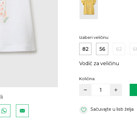
Izaberi veličinu:
82
56
62
6
Vodič za veličinu
Količina:
li
Sačuvajte u listi želja