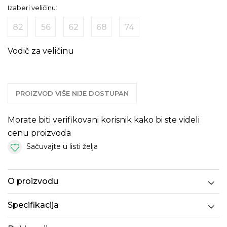
Izaberi veličinu:
82
56
62
68
74
Vodič za veličinu
PROIZVOD VIŠE NIJE DOSTUPAN
Morate biti verifikovani korisnik kako bi ste videli
cenu proizvoda
Sačuvajte u listi želja
O proizvodu
Specifikacija