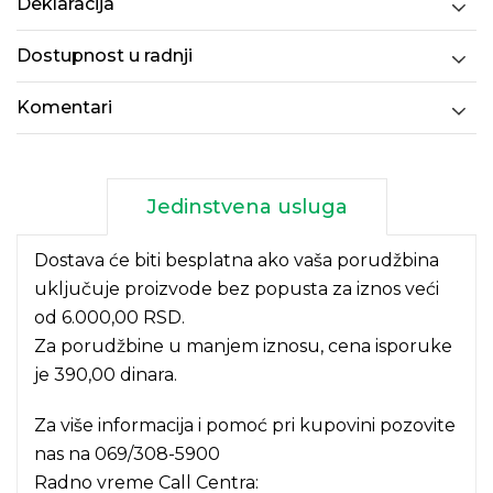
Deklaracija
Dostupnost u radnji
Komentari
Jedinstvena usluga
Dostava će biti besplatna ako vaša porudžbina
uključuje proizvode bez popusta za iznos veći
od 6.000,00 RSD.
Za porudžbine u manjem iznosu, cena isporuke
je 390,00 dinara.
Za više informacija i pomoć pri kupovini pozovite
nas na
069/308-5900
Radno vreme Call Centra: