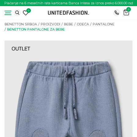
Plaćanje na 6 mesečnih rata karticama Banca Intesa za iznos preko 6.000.00 rsd
0
0
BENETTON SRBIJA
PROIZVODI
BEBE
ODEĆA
PANTALONE
BENETTON PANTALONE ZA BEBE