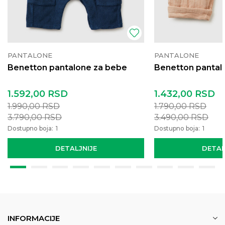
PANTALONE
PANTALONE
Benetton pantalone za bebe
Benetton pantal
1.592,00
RSD
1.432,00
RSD
1.990,00
RSD
1.790,00
RSD
3.790,00
RSD
3.490,00
RSD
Dostupno boja:
1
Dostupno boja:
1
DETALJNIJE
DETAL
INFORMACIJE