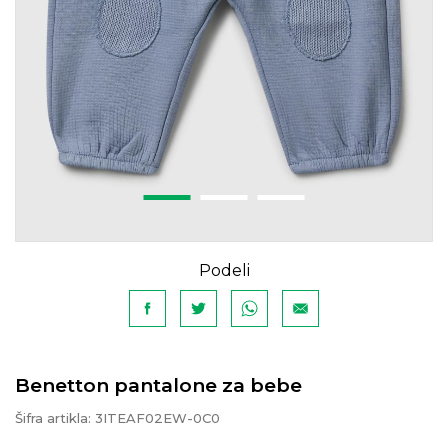
Podeli
Benetton pantalone za bebe
Šifra artikla:
3ITEAF02EW-0C0