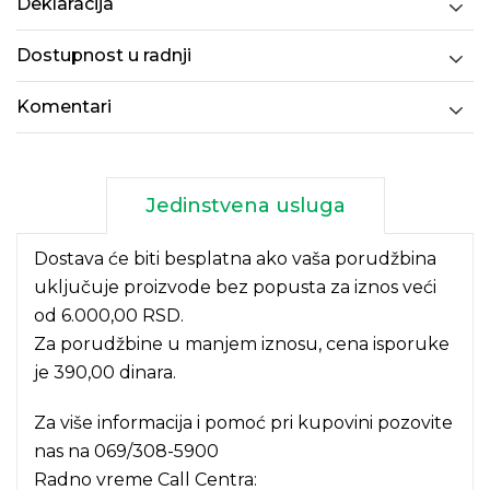
Deklaracija
Dostupnost u radnji
Komentari
Jedinstvena usluga
Dostava će biti besplatna ako vaša porudžbina
uključuje proizvode bez popusta za iznos veći
od 6.000,00 RSD.
Za porudžbine u manjem iznosu, cena isporuke
je 390,00 dinara.
Za više informacija i pomoć pri kupovini pozovite
nas na
069/308-5900
Radno vreme Call Centra: