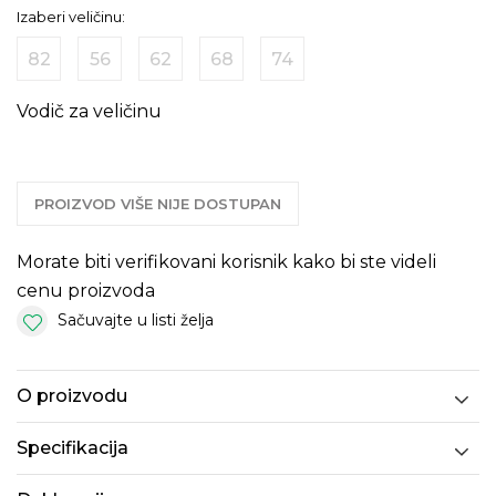
Izaberi veličinu:
82
56
62
68
74
Vodič za veličinu
PROIZVOD VIŠE NIJE DOSTUPAN
Morate biti verifikovani korisnik kako bi ste videli
cenu proizvoda
Sačuvajte u listi želja
O proizvodu
Specifikacija