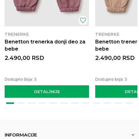
TRENERKE
TRENERKE
Benetton trenerka donji deo za
Benetton trenerk
bebe
bebe
2.490,00
RSD
2.490,00
RSD
Dostupno boja:
5
Dostupno boja:
5
DETALJNIJE
DETAL
INFORMACIJE