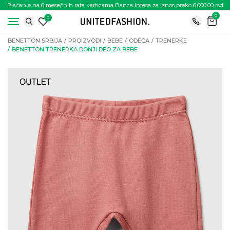
Plaćanje na 6 mesečnih rata karticama Banca Intesa za iznos preko 6.000.00 rsd
0
0
BENETTON SRBIJA
PROIZVODI
BEBE
ODEĆA
TRENERKE
BENETTON TRENERKA DONJI DEO ZA BEBE