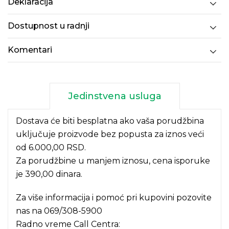
Deklaracija
Dostupnost u radnji
Komentari
Jedinstvena usluga
Dostava će biti besplatna ako vaša porudžbina
uključuje proizvode bez popusta za iznos veći
od 6.000,00 RSD.
Za porudžbine u manjem iznosu, cena isporuke
je 390,00 dinara.
Za više informacija i pomoć pri kupovini pozovite
nas na
069/308-5900
Radno vreme Call Centra: