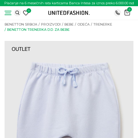
Plaćanje na 6 mesečnih rata karticama Banca Intesa za iznos preko 6.000.00 rsd
0
0
BENETTON SRBIJA
PROIZVODI
BEBE
ODEĆA
TRENERKE
BENETTON TRENERKA D.D. ZA BEBE