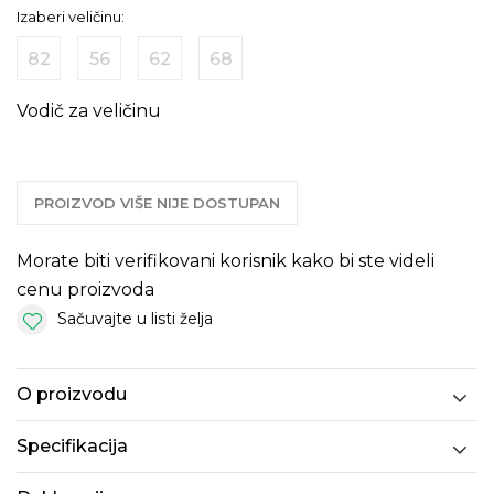
Izaberi veličinu:
82
56
62
68
Vodič za veličinu
PROIZVOD VIŠE NIJE DOSTUPAN
Morate biti verifikovani korisnik kako bi ste videli
cenu proizvoda
Sačuvajte u listi želja
O proizvodu
Specifikacija