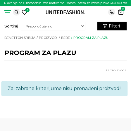
Plaćanje na 6 mesečnih rata karticama Banca Intesa za iznos preko 6.000.00 rsd
0
0
Filteri
Sortiraj
BENETTON SRBIJA
PROIZVODI
BEBE
PROGRAM ZA PLAZU
PROGRAM ZA PLAZU
0
proizvoda
Za izabrane kriterijume nisu pronađeni proizvodi!