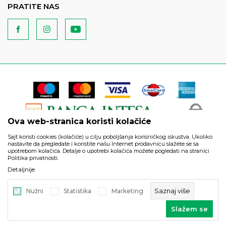
PRATITE NAS
Ova web-stranica koristi kolačiće
Sajt koristi cookies (kolačiće) u cilju poboljšanja korisničkog iskustva. Ukoliko
nastavite da pregledate i koristite našu Internet prodavnicu slažete se sa
upotrebom kolačića. Detalje o upotrebi kolačića možete pogledati na stranici
Politika privatnosti.
Podaci su informativnog karaktera i podložni su izmenama. Svi
Detaljnije
artikli prikazani na sajtu su deo naše ponude i ne podrazumeva
da su dostupni u svakom trenutku.
Saznaj više
Nužni
Statistika
Marketing
©2026
https://www.unitedfashion.rs/
, Izrada
NB SOFT
. Sva prava
Slažem se
zadržana.