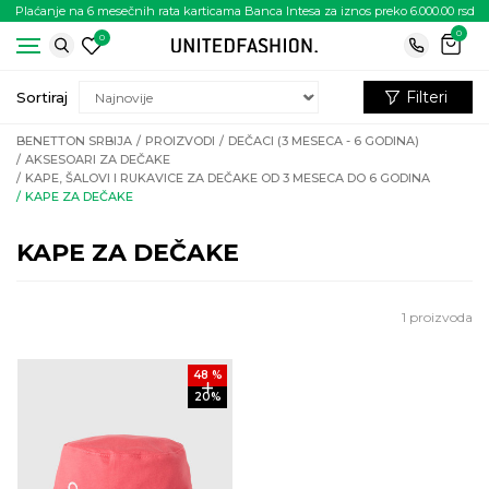
Plaćanje na 6 mesečnih rata karticama Banca Intesa za iznos preko 6.000.00 rsd
0
0
Filteri
Sortiraj
BENETTON SRBIJA
PROIZVODI
DEČACI (3 MESECA - 6 GODINA)
AKSESOARI ZA DEČAKE
KAPE, ŠALOVI I RUKAVICE ZA DEČAKE OD 3 MESECA DO 6 GODINA
KAPE ZA DEČAKE
KAPE ZA DEČAKE
1
proizvoda
48
%
20
%