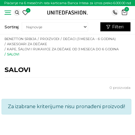
Plaćanje na 6 mesečnih rata karticama Banca Intesa za iznos preko 6.000.00 rsd
0
0
Filteri
Sortiraj
BENETTON SRBIJA
PROIZVODI
DEČACI (3 MESECA - 6 GODINA)
AKSESOARI ZA DEČAKE
KAPE, ŠALOVI I RUKAVICE ZA DEČAKE OD 3 MESECA DO 6 GODINA
SALOVI
SALOVI
0
proizvoda
Za izabrane kriterijume nisu pronađeni proizvodi!