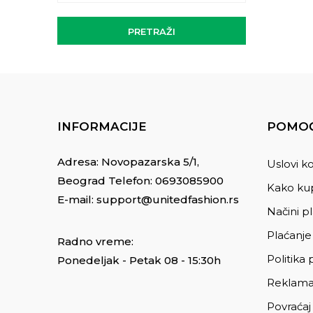
PRETRAŽI
INFORMACIJE
POMOĆ
Adresa: Novopazarska 5/1,
Uslovi ko
Beograd Telefon:
0693085900
Kako kup
E-mail:
support@unitedfashion.rs
Načini p
Plaćanje
Radno vreme:
Politika 
Ponedeljak - Petak 08 - 15:30h
Reklama
Povraćaj