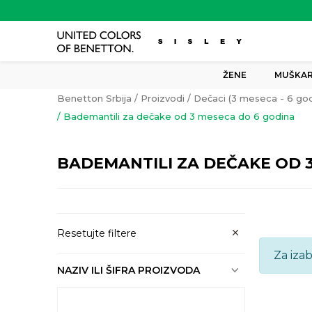
ŽENE
MUŠKAR
Benetton Srbija
Proizvodi
Dečaci (3 meseca - 6 god
Bademantili za dečake od 3 meseca do 6 godina
BADEMANTILI ZA DEČAKE OD 
Resetujte filtere
Za iza
NAZIV ILI ŠIFRA PROIZVODA