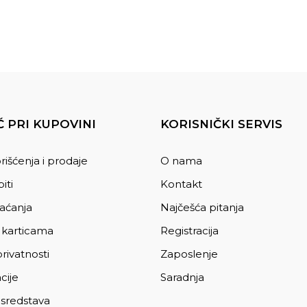
 PRI KUPOVINI
KORISNIČKI SERVIS
rišćenja i prodaje
O nama
iti
Kontakt
laćanja
Najčešća pitanja
 karticama
Registracija
privatnosti
Zaposlenje
cije
Saradnja
 sredstava