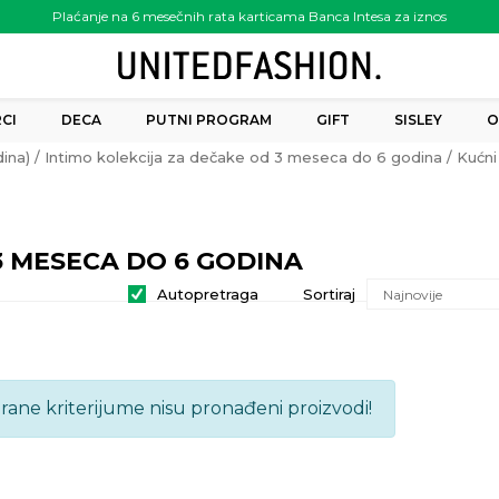
Plaćanje na 6 mesečnih rata karticama Banca Intesa za iznos
preko 6.000.00 rsd
CI
DECA
PUTNI PROGRAM
GIFT
SISLEY
O
ina)
Intimo kolekcija za dečake od 3 meseca do 6 godina
Kućni
3 MESECA DO 6 GODINA
Autopretraga
Sortiraj
brane kriterijume nisu pronađeni proizvodi!