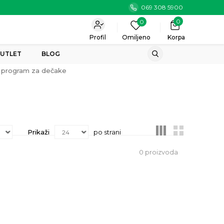
069 308 5900
0
0
Profil
Omiljeno
Korpa
UTLET
BLOG
 program za dečake
Prikaži
po strani
0
proizvoda