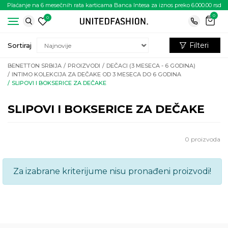
Plaćanje na 6 mesečnih rata karticama Banca Intesa za iznos preko 6.000.00 rsd
0
0
Filteri
Sortiraj
BENETTON SRBIJA
PROIZVODI
DEČACI (3 MESECA - 6 GODINA)
INTIMO KOLEKCIJA ZA DEČAKE OD 3 MESECA DO 6 GODINA
SLIPOVI I BOKSERICE ZA DEČAKE
SLIPOVI I BOKSERICE ZA DEČAKE
0
proizvoda
Za izabrane kriterijume nisu pronađeni proizvodi!