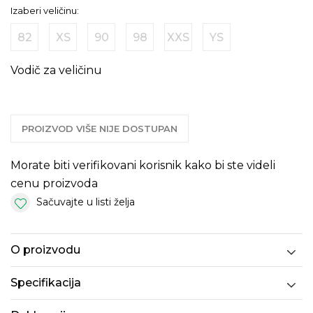
Izaberi veličinu:
82
XS
90
98
XXS
YS
Vodič za veličinu
PROIZVOD VIŠE NIJE DOSTUPAN
Morate biti verifikovani korisnik kako bi ste videli
cenu proizvoda
Sačuvajte u listi želja
O proizvodu
Specifikacija