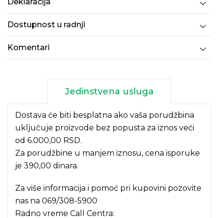
Deklaracija
Dostupnost u radnji
Komentari
Jedinstvena usluga
Dostava će biti besplatna ako vaša porudžbina
uključuje proizvode bez popusta za iznos veći
od 6.000,00 RSD.
Za porudžbine u manjem iznosu, cena isporuke
je 390,00 dinara.
Za više informacija i pomoć pri kupovini pozovite
nas na
069/308-5900
Radno vreme Call Centra: