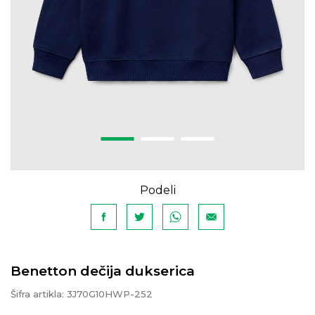
Podeli
Benetton dečija dukserica
Šifra artikla:
3J70G10HWP-252