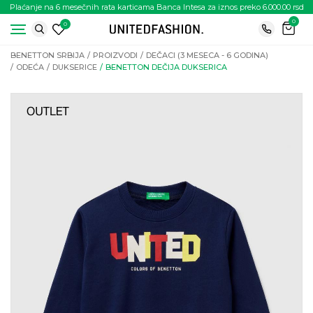
Plaćanje na 6 mesečnih rata karticama Banca Intesa za iznos preko 6.000.00 rsd
0
0
BENETTON SRBIJA
PROIZVODI
DEČACI (3 MESECA - 6 GODINA)
ODEĆA
DUKSERICE
BENETTON DEČIJA DUKSERICA