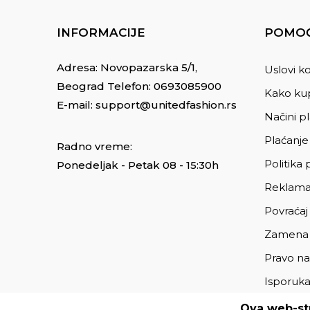
INFORMACIJE
POMOĆ
Adresa: Novopazarska 5/1,
Uslovi ko
Beograd Telefon:
0693085900
Kako kup
E-mail:
support@unitedfashion.rs
Načini p
Plaćanje
Radno vreme:
Politika 
Ponedeljak - Petak 08 - 15:30h
Reklama
Povraćaj
Zamena
Pravo na
Isporuk
Ova web-str