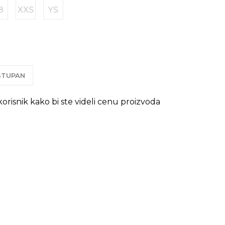
8
XXS
YS
OSTUPAN
 korisnik kako bi ste videli cenu proizvoda