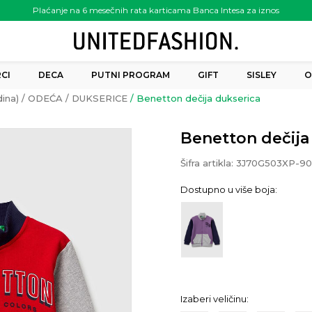
Plaćanje na 6 mesečnih rata karticama Banca Intesa za iznos
preko 6.000.00 rsd
CI
DECA
PUTNI PROGRAM
GIFT
SISLEY
O
ina)
ODEĆA
DUKSERICE
Benetton dečija dukserica
Benetton dečija
Šifra artikla:
3J70G503XP-9
Dostupno u više boja:
Izaberi veličinu: