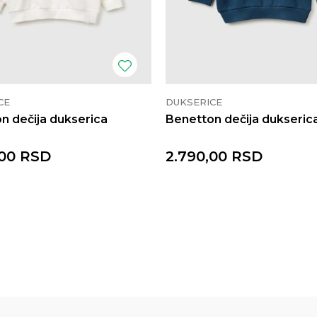
CE
DUKSERICE
n dečija dukserica
Benetton dečija dukseric
00
RSD
2.790,00
RSD