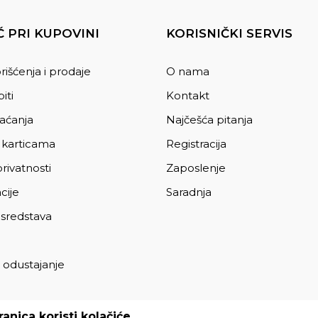
 PRI KUPOVINI
KORISNIČKI SERVIS
rišćenja i prodaje
O nama
iti
Kontakt
laćanja
Najčešća pitanja
 karticama
Registracija
privatnosti
Zaposlenje
cije
Saradnja
 sredstava
 odustajanje
a
anica koristi kolačiće