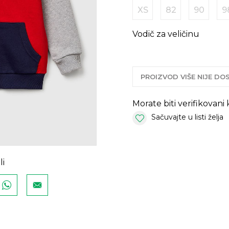
XS
82
90
9
Vodič za veličinu
PROIZVOD VIŠE NIJE D
Morate biti verifikovani
Sačuvajte u listi želja
li