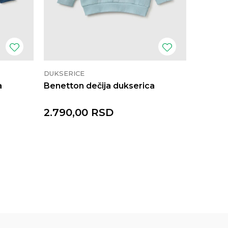
DUKSERICE
DUKSER
a
Benetton dečija dukserica
Benetto
2.790,00
RSD
2.790