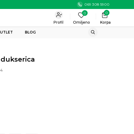
069 308 5900
0
0
Profil
Omiljeno
Korpa
UTLET
BLOG
 dukserica
04