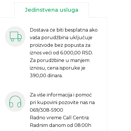
Jedinstvena usluga
Dostava će biti besplatna ako
vaša porudžbina uključuje
proizvode bez popusta za
iznos veći od 6.000,00 RSD.
Za porudžbine u manjem
iznosu, cena isporuke je
390,00 dinara.
Za više informacija i pomoć
pri kupovini pozovite nas na
069/308-5900
Radno vreme Call Centra:
Radnim danom od 08:00h