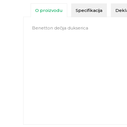
O proizvodu
Specifikacija
Dekla
Benetton dečija dukserica