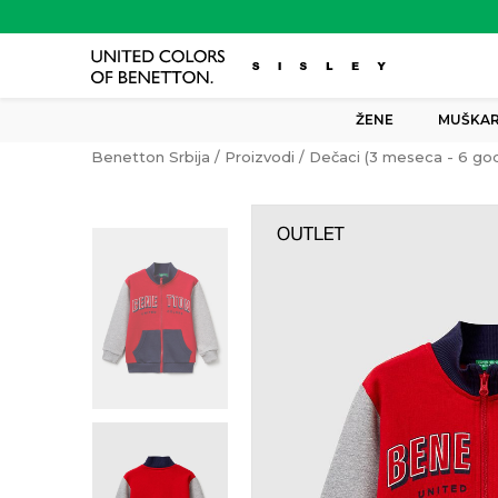
ŽENE
MUŠKAR
Benetton Srbija
Proizvodi
Dečaci (3 meseca - 6 god