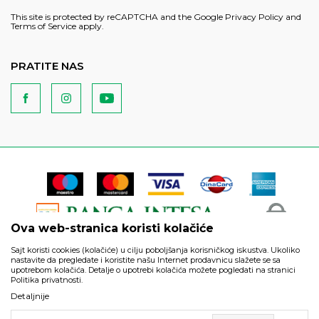
This site is protected by reCAPTCHA and the Google
Privacy Policy
and
Terms of Service
apply.
PRATITE NAS
Ova web-stranica koristi kolačiće
Sajt koristi cookies (kolačiće) u cilju poboljšanja korisničkog iskustva. Ukoliko
nastavite da pregledate i koristite našu Internet prodavnicu slažete se sa
upotrebom kolačića. Detalje o upotrebi kolačića možete pogledati na stranici
Politika privatnosti.
Podaci su informativnog karaktera i podložni su izmenama. Svi
Detaljnije
artikli prikazani na sajtu su deo naše ponude i ne podrazumeva
da su dostupni u svakom trenutku.