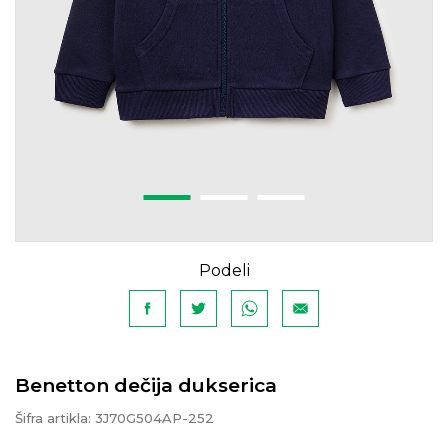
Podeli
Benetton dečija dukserica
Šifra artikla:
3J70G504AP-252