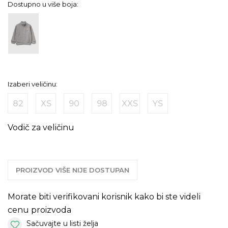
Dostupno u više boja:
Izaberi veličinu:
82
XS
90
98
XXS
YS
Vodič za veličinu
PROIZVOD VIŠE NIJE DOSTUPAN
Morate biti verifikovani korisnik kako bi ste videli
cenu proizvoda
Sačuvajte u listi želja