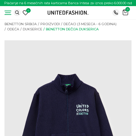
Plaćanje na 6 mesečnih rata karticama Banca Intesa za iznos preko 6.000.00 rsd
0
0
BENETTON SRBIJA
PROIZVODI
DEČACI (3 MESECA - 6 GODINA)
ODEĆA
DUKSERICE
BENETTON DEČIJA DUKSERICA