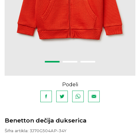
Podeli
Benetton dečija dukserica
Šifra artikla:
3J70G504AP-34Y