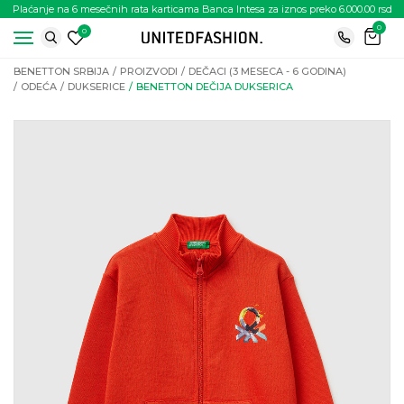
Plaćanje na 6 mesečnih rata karticama Banca Intesa za iznos preko 6.000.00 rsd
0
0
BENETTON SRBIJA
PROIZVODI
DEČACI (3 MESECA - 6 GODINA)
ODEĆA
DUKSERICE
BENETTON DEČIJA DUKSERICA