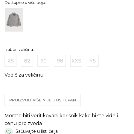
Dostupno u više boja:
Izaberi veličinu:
XS
82
90
98
XXS
YS
Vodič za veličinu
PROIZVOD VIŠE NIJE DOSTUPAN
Morate biti verifikovani korisnik kako bi ste videli
cenu proizvoda
Sačuvajte u listi želja