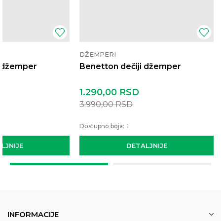
DŽEMPERI
i džemper
Benetton dečiji džemper
1.290,00
RSD
3.990,00
RSD
Dostupno boja:
1
LJNIJE
DETALJNIJE
INFORMACIJE