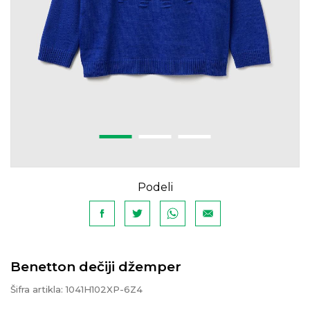
Podeli
Benetton dečiji džemper
Šifra artikla:
1041H102XP-6Z4