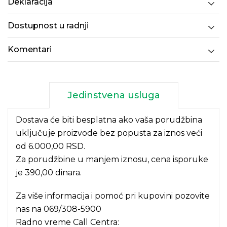
Deklaracija
Dostupnost u radnji
Komentari
Jedinstvena usluga
Dostava će biti besplatna ako vaša porudžbina
uključuje proizvode bez popusta za iznos veći
od 6.000,00 RSD.
Za porudžbine u manjem iznosu, cena isporuke
je 390,00 dinara.
Za više informacija i pomoć pri kupovini pozovite
nas na
069/308-5900
Radno vreme Call Centra: