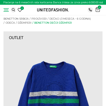
Plaćanje na 6 mesečnih rata karticama Banca Intesa za iznos preko 6.000.00 rsd
0
0
BENETTON SRBIJA
PROIZVODI
DEČACI (3 MESECA - 6 GODINA)
ODEĆA
DŽEMPERI
BENETTON DEČIJI DŽEMPER