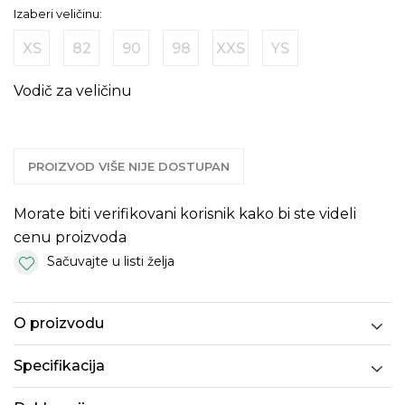
Izaberi veličinu:
XS
82
90
98
XXS
YS
Vodič za veličinu
PROIZVOD VIŠE NIJE DOSTUPAN
Morate biti verifikovani korisnik kako bi ste videli
cenu proizvoda
Sačuvajte u listi želja
O proizvodu
Specifikacija