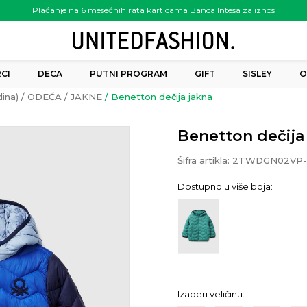
Plaćanje na 6 mesečnih rata karticama Banca Intesa za iznos
preko 6.000.00 rsd
CI
DECA
PUTNI PROGRAM
GIFT
SISLEY
O
ina)
ODEĆA
JAKNE
Benetton dečija jakna
Benetton dečija
Šifra artikla:
2TWDGN02VP-
Dostupno u više boja:
Izaberi veličinu: