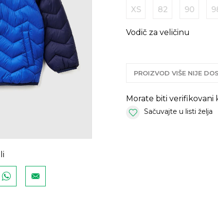
XS
82
90
9
Vodič za veličinu
PROIZVOD VIŠE NIJE D
Morate biti verifikovani
Sačuvajte u listi želja
li