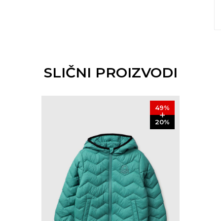
SLIČNI PROIZVODI
49
%
20
%