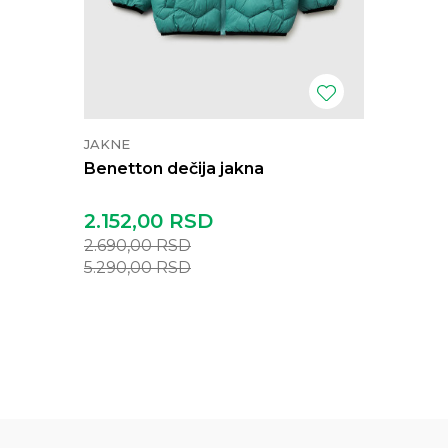
JAKNE
Benetton dečija jakna
2.152,00
RSD
2.690,00
RSD
5.290,00
RSD