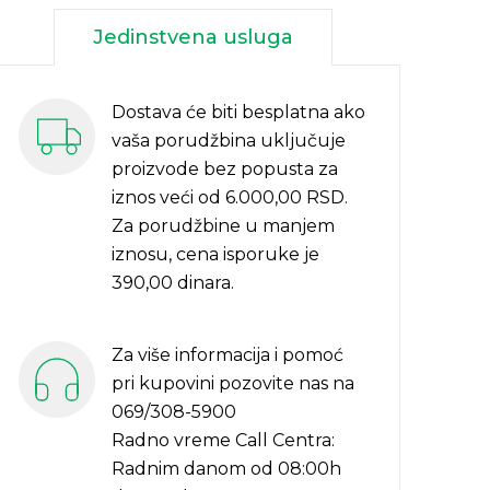
Jedinstvena usluga
Dostava će biti besplatna ako
vaša porudžbina uključuje
proizvode bez popusta za
iznos veći od 6.000,00 RSD.
Za porudžbine u manjem
iznosu, cena isporuke je
390,00 dinara.
Za više informacija i pomoć
pri kupovini pozovite nas na
069/308-5900
Radno vreme Call Centra:
Radnim danom od 08:00h