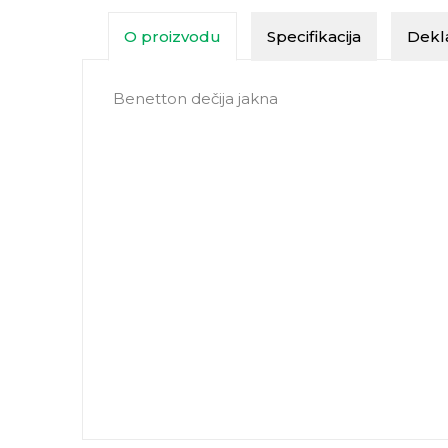
O proizvodu
Specifikacija
Dekla
Benetton dečija jakna