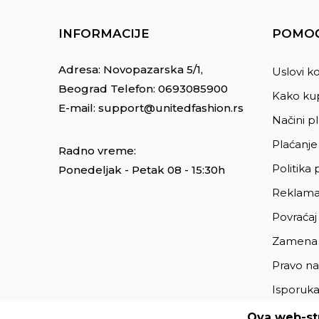
INFORMACIJE
POMOĆ
Adresa: Novopazarska 5/1,
Uslovi ko
Beograd Telefon:
0693085900
Kako kup
E-mail:
support@unitedfashion.rs
Načini p
Plaćanje
Radno vreme:
Politika 
Ponedeljak - Petak 08 - 15:30h
Reklama
Povraćaj
Zamena
Pravo na
Isporuk
Ova web-str