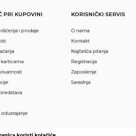
 PRI KUPOVINI
KORISNIČKI SERVIS
rišćenja i prodaje
O nama
iti
Kontakt
laćanja
Najčešća pitanja
 karticama
Registracija
privatnosti
Zaposlenje
cije
Saradnja
 sredstava
 odustajanje
a
anica koristi kolačiće