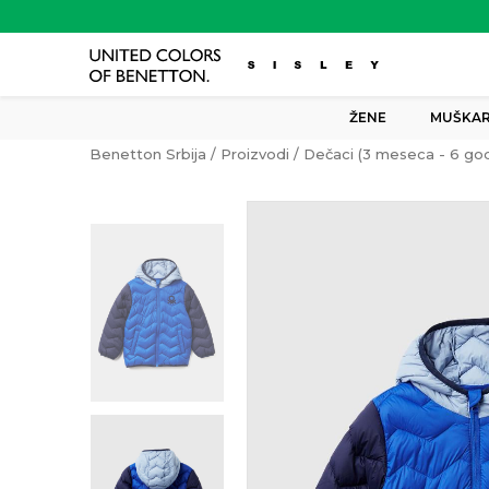
ŽENE
MUŠKAR
Benetton Srbija
Proizvodi
Dečaci (3 meseca - 6 god