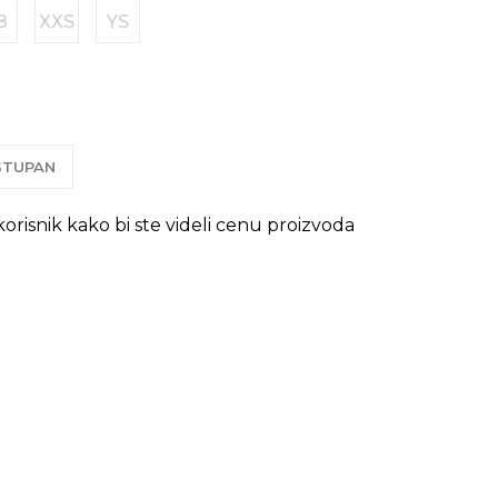
8
XXS
YS
OSTUPAN
 korisnik kako bi ste videli cenu proizvoda