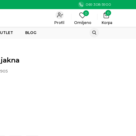
069 308 5900
0
0
Profil
Omiljeno
Korpa
UTLET
BLOG
 jakna
905