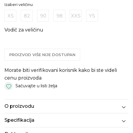
Izaberi veličinu:
XS
82
90
98
XXS
YS
Vodič za veličinu
PROIZVOD VIŠE NIJE DOSTUPAN
Morate biti verifikovani korisnik kako bi ste videli
cenu proizvoda
Sačuvajte u listi želja
O proizvodu
Specifikacija