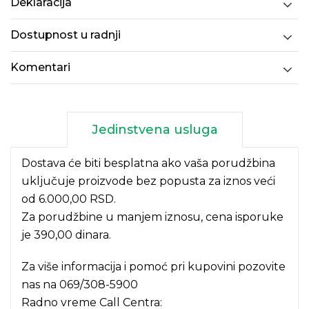
Deklaracija
Dostupnost u radnji
Komentari
Jedinstvena usluga
Dostava će biti besplatna ako vaša porudžbina
uključuje proizvode bez popusta za iznos veći
od 6.000,00 RSD.
Za porudžbine u manjem iznosu, cena isporuke
je 390,00 dinara.
Za više informacija i pomoć pri kupovini pozovite
nas na
069/308-5900
Radno vreme Call Centra: