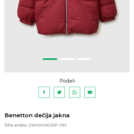
Podeli
Benetton dečija jakna
Šifra artikla:
2WU0GN035P-39J