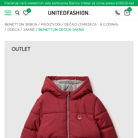
Plaćanje na 6 mesečnih rata karticama Banca Intesa za iznos preko 6.000.00 rsd
0
0
BENETTON SRBIJA
PROIZVODI
DEČACI (3 MESECA - 6 GODINA)
ODEĆA
JAKNE
BENETTON DEČIJA JAKNA