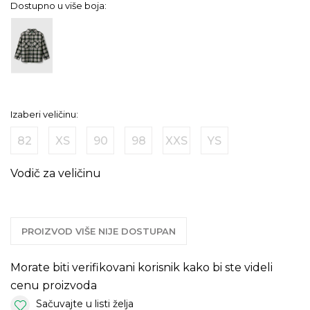
Dostupno u više boja:
Izaberi veličinu:
82
XS
90
98
XXS
YS
Vodič za veličinu
PROIZVOD VIŠE NIJE DOSTUPAN
Morate biti verifikovani korisnik kako bi ste videli
cenu proizvoda
Sačuvajte u listi želja