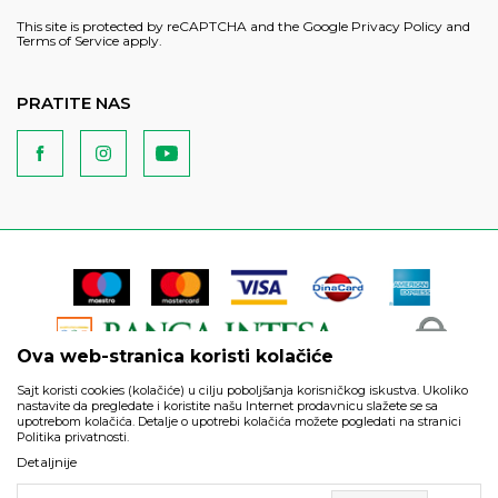
This site is protected by reCAPTCHA and the Google
Privacy Policy
and
Terms of Service
apply.
PRATITE NAS
Ova web-stranica koristi kolačiće
Sajt koristi cookies (kolačiće) u cilju poboljšanja korisničkog iskustva. Ukoliko
nastavite da pregledate i koristite našu Internet prodavnicu slažete se sa
upotrebom kolačića. Detalje o upotrebi kolačića možete pogledati na stranici
Politika privatnosti.
Podaci su informativnog karaktera i podložni su izmenama. Svi
Detaljnije
artikli prikazani na sajtu su deo naše ponude i ne podrazumeva
da su dostupni u svakom trenutku.