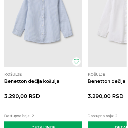
KOŠULJE
KOŠULJE
Benetton dečija košulja
Benetton dečija 
3.290,00
RSD
3.290,00
RSD
Dostupno boja:
2
Dostupno boja:
2
DETALJNIJE
DETAL