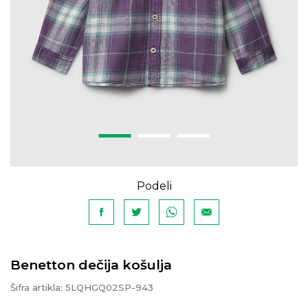
Podeli
Benetton dečija košulja
Šifra artikla:
5LQHGQ02SP-943