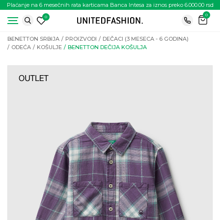
Plaćanje na 6 mesečnih rata karticama Banca Intesa za iznos preko 6.000.00 rsd
0
0
BENETTON SRBIJA
PROIZVODI
DEČACI (3 MESECA - 6 GODINA)
ODEĆA
KOŠULJE
BENETTON DEČIJA KOŠULJA