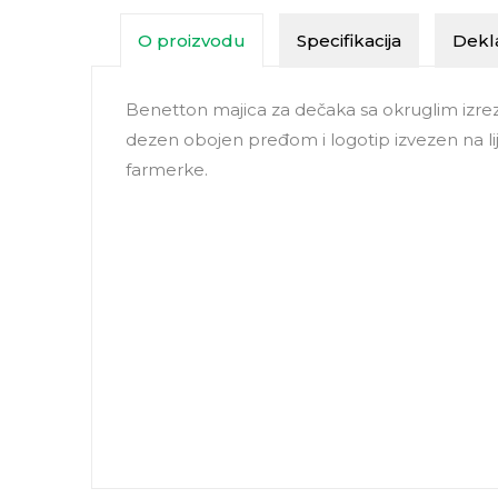
O proizvodu
Specifikacija
Dekla
Benetton majica za dečaka sa okruglim izre
dezen obojen pređom i logotip izvezen na lije
farmerke.