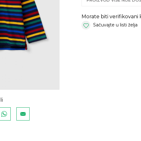
PROIZVOD VIŠE NIJE D
Morate biti verifikovani
Sačuvajte u listi želja
li