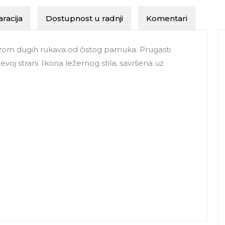
racija
Dostupnost u radnji
Komentari
zom dugih rukava od čistog pamuka. Prugasti
voj strani. Ikona ležernog stila, savršena uz