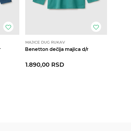
MAJICE DUG RUKAV
MAJICE 
r
Benetton dečija majica d/r
Benetto
1.890,00
RSD
1.890