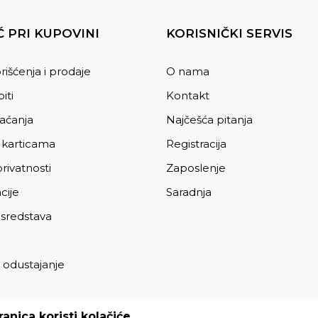
 PRI KUPOVINI
KORISNIČKI SERVIS
rišćenja i prodaje
O nama
iti
Kontakt
laćanja
Najčešća pitanja
 karticama
Registracija
privatnosti
Zaposlenje
cije
Saradnja
 sredstava
 odustajanje
a
anica koristi kolačiće