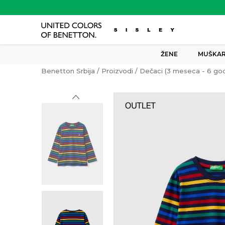
ŽENE
MUŠKAR
Benetton Srbija
Proizvodi
Dečaci (3 meseca - 6 god