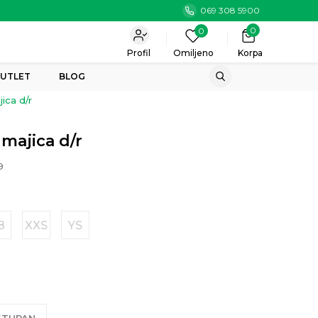
069 308 5900
0
0
Profil
Omiljeno
Korpa
UTLET
BLOG
ica d/r
majica d/r
9
8
XXS
YS