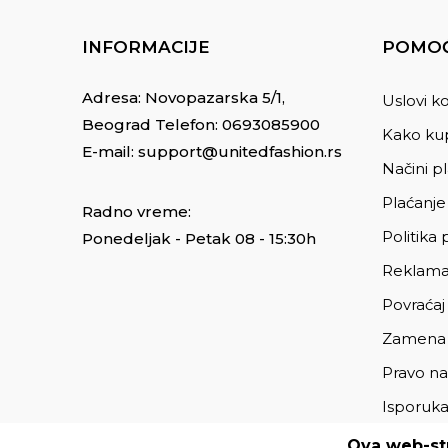
INFORMACIJE
POMOĆ
Adresa: Novopazarska 5/1,
Uslovi ko
Beograd Telefon:
0693085900
Kako kup
E-mail:
support@unitedfashion.rs
Načini p
Plaćanje
Radno vreme:
Politika 
Ponedeljak - Petak 08 - 15:30h
Reklama
Povraćaj
Zamena
Pravo na
Isporuk
Ova web-str