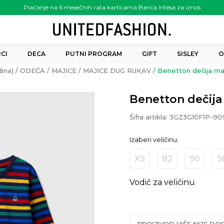
Plaćanje na 6 mesečnih rata karticama Banca Intesa za iznos
preko 6.000.00 rsd
CI
DECA
PUTNI PROGRAM
GIFT
SISLEY
O
ina)
ODEĆA
MAJICE
MAJICE DUG RUKAV
Benetton dečija maj
Benetton dečija 
Šifra artikla:
3GZ3G10F1P-90
Izaberi veličinu:
XS
82
90
9
Vodič za veličinu