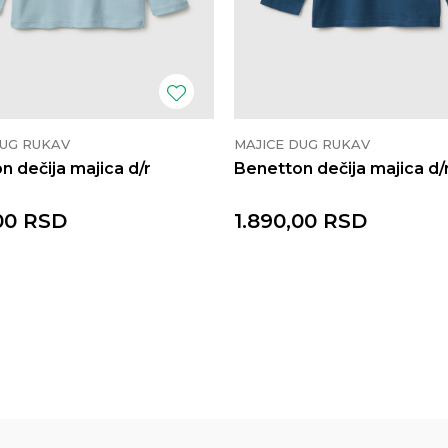
DUG RUKAV
MAJICE DUG RUKAV
n dečija majica d/r
Benetton dečija majica d/
00
RSD
1.890,00
RSD