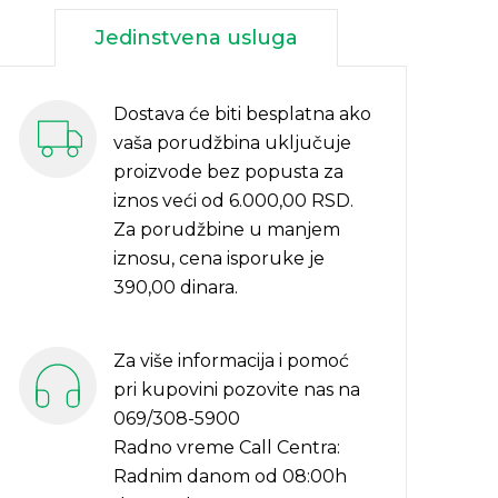
Jedinstvena usluga
Dostava će biti besplatna ako
vaša porudžbina uključuje
proizvode bez popusta za
iznos veći od 6.000,00 RSD.
Za porudžbine u manjem
iznosu, cena isporuke je
390,00 dinara.
Za više informacija i pomoć
pri kupovini pozovite nas na
069/308-5900
Radno vreme Call Centra:
Radnim danom od 08:00h